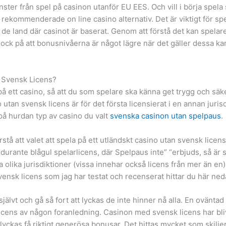
ster från spel på casinon utanför EU EES. Och vill i börja spela 
rekommenderade on line casino alternativ. Det är viktigt för sp
 i de land där casinot är baserat. Genom att förstå det kan spel
t dock på att bonusnivåerna är något lägre när det gäller dessa 
 Svensk Licens?
v på ett casino, så att du som spelare ska känna get trygg och sä
no utan svensk licens är för det första licensierat i en annan jur
r på hurdan typ av casino du valt
svenska casinon utan spelpaus
.
örstå att valet att spela på ett utländskt casino utan svensk lice
urante blågul spelarlicens, där Spelpaus inte” “erbjuds, så är sjä
a olika jurisdiktioner (vissa innehar också licens från mer än en)
vensk licens som jag har testat och recenserat hittar du här ned
jälvt och gå så fort att lyckas de inte hinner nå alla. En ovänta
licens av någon foranledning. Casinon med svensk licens har blivi
 lyckas få riktigt generösa bonusar. Det hittas mycket som skilj