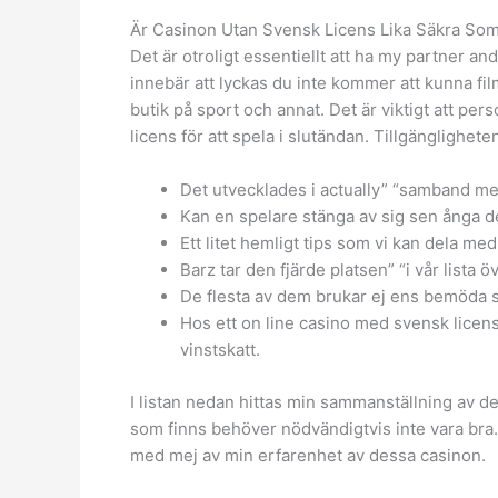
Är Casinon Utan Svensk Licens Lika Säkra S
Det är otroligt essentiellt att ha my partner an
innebär att lyckas du inte kommer att kunna f
butik på sport och annat. Det är viktigt att pe
licens för att spela i slutändan. Tillgänglighe
Det utvecklades i actually” “samband me
Kan en spelare stänga av sig sen ånga de
Ett litet hemligt tips som vi kan dela me
Barz tar den fjärde platsen” “i vår lista 
De flesta av dem brukar ej ens bemöda se
Hos ett on line casino med svensk licens
vinstskatt.
I listan nedan hittas min sammanställning av d
som finns behöver nödvändigtvis inte vara bra. 
med mej av min erfarenhet av dessa casinon.