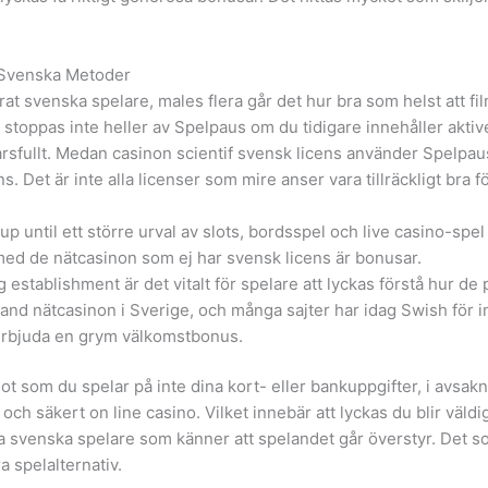
å Svenska Metoder
at svenska spelare, males flera går det hur bra som helst att film
Du stoppas inte heller av Spelpaus om du tidigare innehåller akti
arsfullt. Medan casinon scientif svensk licens använder Spelpaus,
Det är inte alla licenser som mire anser vara tillräckligt bra fö
 up until ett större urval av slots, bordsspel och live casino-spel
med de nätcasinon som ej har svensk licens är bonusar.
g establishment är det vitalt för spelare att lyckas förstå hur de
land nätcasinon i Sverige, och många sajter har idag Swish för i
erbjuda en grym välkomstbonus.
t som du spelar på inte dina kort- eller bankuppgifter, i avsakna
 och säkert on line casino. Vilket innebär att lyckas du blir väldi
 svenska spelare som känner att spelandet går överstyr. Det som
a spelalternativ.