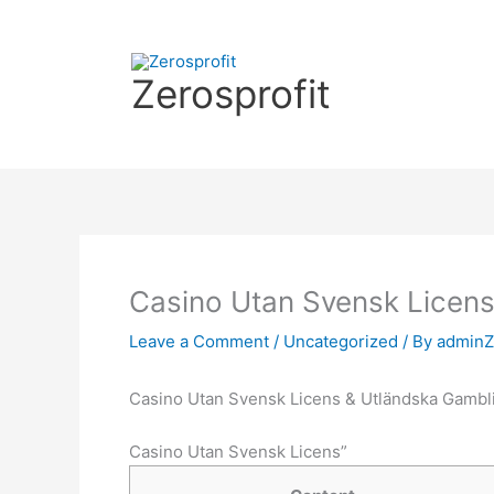
Skip
to
content
Zerosprofit
Casino Utan Svensk Licens
Leave a Comment
/
Uncategorized
/ By
adminZ
Casino Utan Svensk Licens & Utländska Gambli
Casino Utan Svensk Licens”