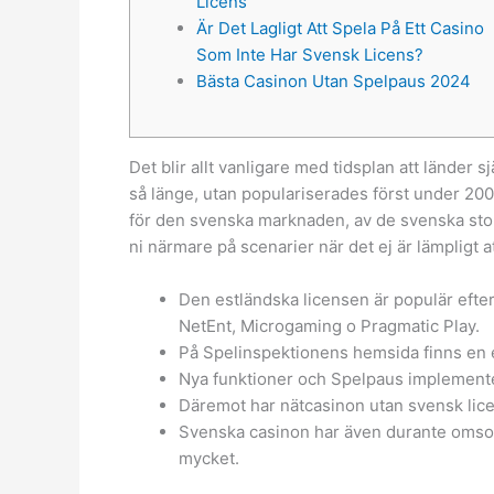
Licens
Är Det Lagligt Att Spela På Ett Casino
Som Inte Har Svensk Licens?
Bästa Casinon Utan Spelpaus 2024
Det blir allt vanligare med tidsplan att länder 
så länge, utan populariserades först under 2000
för den svenska marknaden, av de svenska storba
ni närmare på scenarier när det ej är lämpligt 
Den estländska licensen är populär efte
NetEnt, Microgaming o Pragmatic Play.
På Spelinspektionens hemsida finns en eg
Nya funktioner och Spelpaus implementer
Däremot har nätcasinon utan svensk lice
Svenska casinon har även durante omsorgs
mycket.