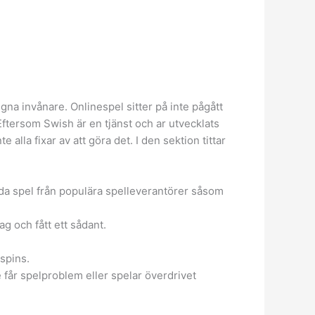
egna invånare. Onlinespel sitter på inte pågått
Eftersom Swish är en tjänst och ar utvecklats
lla fixar av att göra det. I den sektion tittar
uda spel från populära spelleverantörer såsom
g och fått ett sådant.
spins.
 får spelproblem eller spelar överdrivet