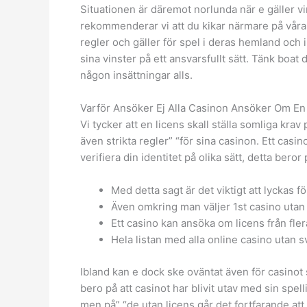
Situationen är däremot norlunda när e gäller vin
rekommenderar vi att du kikar närmare på våra 
regler och gäller för spel i deras hemland och
sina vinster på ett ansvarsfullt sätt. Tänk boa
någon insättningar alls.
Varför Ansöker Ej Alla Casinon Ansöker Om En
Vi tycker att en licens skall ställa somliga kra
även strikta regler” “för sina casinon. Ett casi
verifiera din identitet på olika sätt, detta bero
Med detta sagt är det viktigt att lyckas f
Även omkring man väljer 1st casino utan d
Ett casino kan ansöka om licens från fler
Hela listan med alla online casino utan s
Ibland kan e dock ske oväntat även för casinot s
bero på att casinot har blivit utav med sin spel
men på” “de utan licens går det fortfarande att