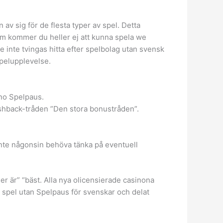
 av sig för de flesta typer av spel. Detta
om kommer du heller ej att kunna spela we
e inte tvingas hitta efter spelbolag utan svensk
spelupplevelse.
ino Spelpaus.
Flashback-tråden ”Den stora bonustråden”.
 inte någonsin behöva tänka på eventuell
r är” “bäst. Alla nya olicensierade casinona
ar spel utan Spelpaus för svenskar och delat