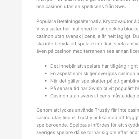
och casinon utan en spellicens från Swe.
Populära Betalningsalternativ, Kryptovalutor 
Vissa sajter har mulighed for at dock ha blocker
casinon utan svensk licens, e är helt lagligt. 
ska inte betyda att spelare inte kan spela ansv
även på casinon mediterranean sea annan licens. 
Det innebär att spelare har tillgång right
En aspekt som skiljer sveriges casinon 
När det gäller spelskatter på ett gamblin
På senare tid har Swish blivit populärt b
Casinon utan svensk licens måste idag 
Genom att lyckas använda Trustly får inte casino
casino utan licens Trustly är lika med ett tryggt
spelberoende. Spelpaus infördes för att skydda
sveriges spelare då se tornar sig om efter andr