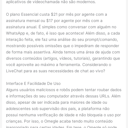
aplicativos de videochamada não são modernos.
O plano Essencial custa $21 por mês por agente com a
assinatura mensal ou $17 por agente por mês com a
assinatura anual. É simples como conversar com alguém no
WhatsApp e, de fato, é isso que acontece! Além disso, a cada
interação feita, ele faz uma análise do seu prompt/comando,
mostrando possíveis omissões que o impediram de responder
de forma mais assertiva. Ainda temos uma área de ajuda com
diversos conteúdos (artigos, vídeos, tutoriais), garantindo que
você aproveite ao máximo a ferramenta. Considerando o
LiveChat para as suas necessidades de chat ao vivo?
Interface E Facilidade De Uso
Alguns usuários maliciosos e robôs podem tentar roubar dados
e informações do seu computador através dessas URLs. Além
disso, apesar de ser indicada para maiores de idade ou
adolescentes sob supervisão dos pais, a plataforma não
possui nenhuma verificação de idade e não bloqueia o uso por
crianças. Por isso, o Omegle acaba tendo muito conteúdo
inapropriado para certas idades. Em tese, o Omegle só pode