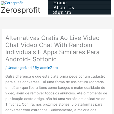
Home
Skip
About Us
Zerosprofit
to
Sign up
content
Alternativas Gratis Ao Live Video
Chat Video Chat With Random
Individuals E Apps Similares Para
Android- Softonic
/
Uncategorized
/ By
adminZero
Outra diferença é que esta plataforma pede por um cadastro
para suas conversas. Há uma forma de assinatura (cobrada
em dólar) que libera itens como badges e maior qualidade de
vídeo, além de remover todos os anúncios. Até o momento de
publicação deste artigo, não há uma versão em aplicativo do
Tinychat. Confira, nos próximos stories, 5 plataformas para
conversar com estranhos. Curiosamente, a maioria dos