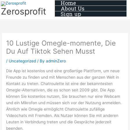
Home
Skip
About Us
Zerosprofit
to
Sign up
content
10 Lustige Omegle-momente, Die
Du Auf Tiktok Sehen Musst
/
Uncategorized
/ By
adminZero
Die App ist kostenlos und eine großartige Plattform, um neue
Freunde zu finden und mit Menschen aus der ganzen Welt in
Kontakt zu treten. Chatroulette ist eine der bekanntesten
Omegle-Alternativen, die es schon seit 2009 gibt. Die App
können Sie kostenlos nutzen, Sie brauchen nur eine Webcam
und ein Mikrofon und müssen sich vor der Nutzung anmelden.
Ähnlich wie Omegle ermöglicht Chatroulette zufällige
Videochats mit Fremden. Als Nutzer können Sie mit anderen
Leuten in Verbindung treten und die Gespräche jederzeit
beenden.