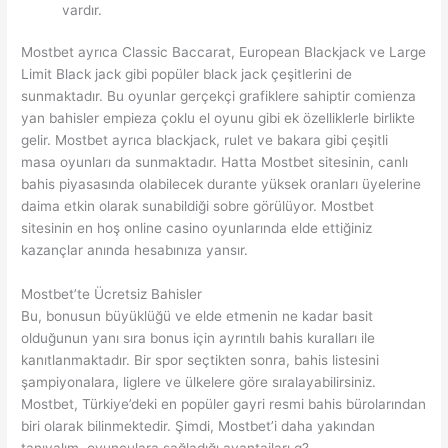
vardır.
Mostbet ayrıca Classic Baccarat, European Blackjack ve Large
Limit Black jack gibi popüler black jack çeşitlerini de
sunmaktadır. Bu oyunlar gerçekçi grafiklere sahiptir comienza
yan bahisler empieza çoklu el oyunu gibi ek özelliklerle birlikte
gelir. Mostbet ayrıca blackjack, rulet ve bakara gibi çeşitli
masa oyunları da sunmaktadır. Hatta Mostbet sitesinin, canlı
bahis piyasasında olabilecek durante yüksek oranları üyelerine
daima etkin olarak sunabildiği sobre görülüyor. Mostbet
sitesinin en hoş online casino oyunlarında elde ettiğiniz
kazançlar anında hesabınıza yansır.
Mostbet’te Ücretsiz Bahisler
Bu, bonusun büyüklüğü ve elde etmenin ne kadar basit
olduğunun yanı sıra bonus için ayrıntılı bahis kuralları ile
kanıtlanmaktadır. Bir spor seçtikten sonra, bahis listesini
şampiyonalara, liglere ve ülkelere göre sıralayabilirsiniz.
Mostbet, Türkiye’deki en popüler gayri resmi bahis bürolarından
biri olarak bilinmektedir. Şimdi, Mostbet’i daha yakından