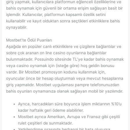
giriş yapmak, kullanıcılara platformun eğlenceli özelliklerine ve
bahis oynamak için güvenli bir ortama erişim sağlayan basit bir
işlemdir. Kullanıcılar, platformun kapsamlı özellik setini
kullanabilir ve kayıt olduktan sonra seçtikleri etkinliklere bahis
oynayabilir.
Mostbet’te Ödül Puanları
Aşağıda en popüler canlı etkinliklere ve çizgilere bağlantılar ve
sobre çok aranan on line casino oyunlarına bağlantılar
bulunmaktadır. Possuindo sitesinde TL’ye kadar bahis oynamak
veya casino oynamak için (isteğe göre) hoş geldin bonusu
vardır. Bir Mostbet promosyon kodunu kullanmak için,
oyuncular önce bir hesap oluşturmalı veya mevcut hesaplarına
giriş yapmalıdır. Mostbet uygulaması pampre telefonunuzdan
bahis oyunları oynamanıza olanak sağlayan mobil bir yazılımdır.
Ayrıca, harcadıkları süre boyunca işlem miktarının %10’u
kadar haftalık geri ödeme alabilirler.
Mostbet ayrıca Amerikan, Avrupa ve Fransız gibi çeşitli
rulet çeşitleri de sunmaktadır.
Yetkilendirme sırasında herhangi bir hata oluşursa,