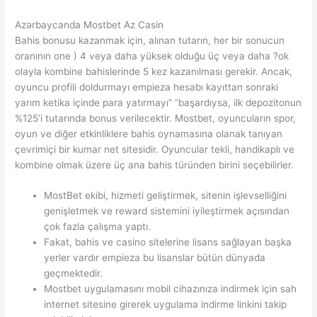
Azərbaycanda Mostbet Az Casin
Bahis bonusu kazanmak için, alınan tutarın, her bir sonucun
oranının one ) 4 veya daha yüksek olduğu üç veya daha ?ok
olayla kombine bahislerinde 5 kez kazanılması gerekir. Ancak,
oyuncu profili doldurmayı empieza hesabı kayıttan sonraki
yarım ketika içinde para yatırmayı” “başardıysa, ilk depozitonun
%125’i tutarında bonus verilecektir. Mostbet, oyuncuların spor,
oyun ve diğer etkinliklere bahis oynamasına olanak tanıyan
çevrimiçi bir kumar net sitesidir. Oyuncular tekli, handikaplı ve
kombine olmak üzere üç ana bahis türünden birini seçebilirler.
MostBet ekibi, hizmeti geliştirmek, sitenin işlevselliğini
genişletmek ve reward sistemini iyileştirmek açısından
çok fazla çalışma yaptı.
Fakat, bahis ve casino sitelerine lisans sağlayan başka
yerler vardır empieza bu lisanslar bütün dünyada
geçmektedir.
Mostbet uygulamasını mobil cihazınıza indirmek için sah
internet sitesine girerek uygulama indirme linkini takip