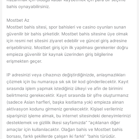
bahis oynayabilirsiniz.
Mostbet Az
Mostbet bahis sitesi, spor bahisleri ve casino oyunları sunan
güvenilir bir bahis şirketidir. Mostbet bahis sitesine üye olmak
için resmi net sitesini ziyaret edebilir ve güncel giriş adresine
erişebilirsiniz. Mostbet giriş için ilk yapılması gerekenler doğru
empieza güvenilir bir kaynak üzerinden giriş bilgilerine
erişmekten geçer.
IP adresinizi veya cihazınızı değiştirdiğinizde, anlaşmazlıkları
çözmek için bu numaraya sık sık bir kod gönderilecektir. Kayıt
sırasında işlem yapmak istediğiniz ülkeyi ve afin de birimini
belirtmeniz gerekecektir. Kayıt sırasında bir şifre oluşturmanız
(sadece Asian harfleri, başka kısıtlama yok) empieza alınan
aktivasyon kodunu girmeniz gerekecektir. Kişisel verileriniz
siparişinizi işleme almak, bu internet sitesindeki deneyimlerinizi
desteklemek ve gizlilik ilkesi sayfamızda” “açıklanan diğer
amaçlar için kullanılacaktır. Olağan bahis ve Mostbet bahis
borsası, farklı şekillerde çalışan iki farklı” “bahis türüdür.