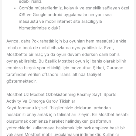
edebilirsiniz.
Com’da müşterilerimiz, kolaylık ve esneklik sağlayan özel
iOS ve Google android uygulamalarının yanı sıra
masaüstü ve mobil internet site aracılığıyla
hizmetlerimize olduk?
Ayrıca, daha ?ok rahatlık için bu oyunları hem masaüstü ankle
rehab e book de mobil cihazlarda oynayabilirsiniz. Evet,
Mostbet’te bir maç ya da oyun devam ederken canlı bahis
oynayabilirsiniz. Bu özellik Mostbet oyun içi bahis olarak bilinir
empieza birçok spor etkinliği için mevcuttur. Şirket, Curacao
tarafından verilen offshore lisansı altında faaliyet
göstermektedir.
Mostbet Uz Mosbet Ozbekistonning Rasmiy Sayti Sports
Activity Va Qimorga Garov Tikishlar
Kayıt formunu kişisel” “bilgilerinizle doldurun, ardından
hesabınızı onaylamak için talimatları izleyin. Bir Mostbet hesabı
oluşturmak comienza hareket halindeyken platformun
yeteneklerini kullanmaya başlamak için hızlı empieza basit bir
yaklaşım Mostbet mobil uygulamasını indirmektir. Kullanıcı