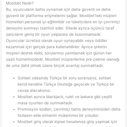
Mostbet Nedir?
Bu, oyuncuların bahis oynamak için daha güvenli ve daha
güvenli bir platforma erişmelerini sağlar. Mostbet’teki müşteri
hizmetleri personeli iyi eğitimlidir ve tüketicilere en iyi çevrimiçi
deneyimi sunmayı taahhüt eder. Sitede ayrıca üçüncü taraf
satıcıların geniş bir oyun yelpazesi de bulunmaktadır.
Oyuncular ücretsiz olarak oyun oynayabilir veya ödüller
kazanmak için gerçek para kullanabilirler. Ayrıca şirketin
müşteri destek ekibi, sorularınızı yanıtlamak için günün her
saati hizmetinizdedir. Mostbet müşterilerine pra çekme olanağı
de uma dahil olmak üzere birçok avantaj sunmaktadır.
Sohbet odasında Türkçe bir soru sorarsanız, sohbet
kendi kendine Türkçe Desteğe geçecek ve Türkçe bir
cevap alacaksınız.
Mostbet ayrıca blackjack, rulet ve bakara gibi çeşitli
masa oyunları da sunmaktadır.
Promosyon kodları, çevrimiçi bahis deneyiminizden daha
fazlasını elde etmenin mükemmel bir yoludur.
Mostbet giriş olarak kişisel hesabınıza giriş yapmak için