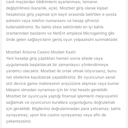
canlı maçlardan bildirimlerin ayarlanması, temanın
değiştirilmesi (karanlık, açık). Mostbet giriş olarak kişisel
hesabınıza giriş yapmak için kayıt sırasında belirtilen e-posta
adresini veya telefon numarasını ve hesap şifrenizi
kullanabilirsiniz. Bu bahis sitesi sektördeki en iyi bahis
oranlarından bazılarını ve NetEnt empieza Microgaming gibi
önde gelen sağlayıcıların geniş oyun yelpazesini sunmaktadır.
Mostbet Arizona Casino Mosbet Kazin
Yeni hesaba giriş yaptıktan hemen sonra sitede veya
uygulamada başlatılacak bir zamanlayıcı yönlendirmeye
yardımcı olacaktır. Mostbet ile ortak olmak istiyorsanız, bunu
net sitelerine kaydolarak yapabilirsiniz. Bir oyuncunun sanal
slot device game makinesinin arayüzüne alışması veya kumar
bileşeni olmadan oynaması için bir trial hesabı gereklidir.
Mostbet bir oyuncuyla yaptığı finansal işlemlerin meşruiyetini
sağlamak ve oyuncunun kurallara uygunluğunu doğrulamak
için gereklidir. Bilgileriniz doğrulanmadan para yatıramaz, bahis
oynayamaz, upon line casino oynayamaz veya afin de
çekemezsiniz.