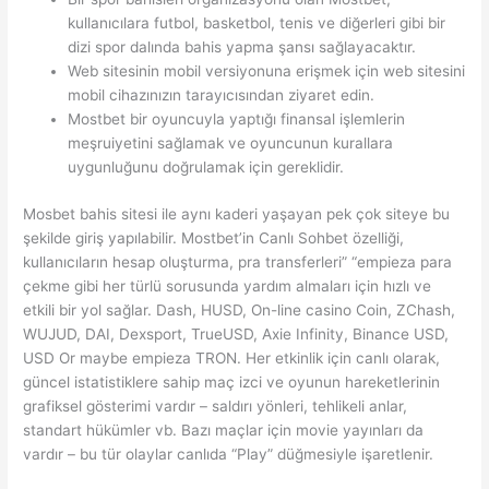
kullanıcılara futbol, basketbol, tenis ve diğerleri gibi bir
dizi spor dalında bahis yapma şansı sağlayacaktır.
Web sitesinin mobil versiyonuna erişmek için web sitesini
mobil cihazınızın tarayıcısından ziyaret edin.
Mostbet bir oyuncuyla yaptığı finansal işlemlerin
meşruiyetini sağlamak ve oyuncunun kurallara
uygunluğunu doğrulamak için gereklidir.
Mosbet bahis sitesi ile aynı kaderi yaşayan pek çok siteye bu
şekilde giriş yapılabilir. Mostbet’in Canlı Sohbet özelliği,
kullanıcıların hesap oluşturma, pra transferleri” “empieza para
çekme gibi her türlü sorusunda yardım almaları için hızlı ve
etkili bir yol sağlar. Dash, HUSD, On-line casino Coin, ZChash,
WUJUD, DAI, Dexsport, TrueUSD, Axie Infinity, Binance USD,
USD Or maybe empieza TRON. Her etkinlik için canlı olarak,
güncel istatistiklere sahip maç izci ve oyunun hareketlerinin
grafiksel gösterimi vardır – saldırı yönleri, tehlikeli anlar,
standart hükümler vb. Bazı maçlar için movie yayınları da
vardır – bu tür olaylar canlıda “Play” düğmesiyle işaretlenir.