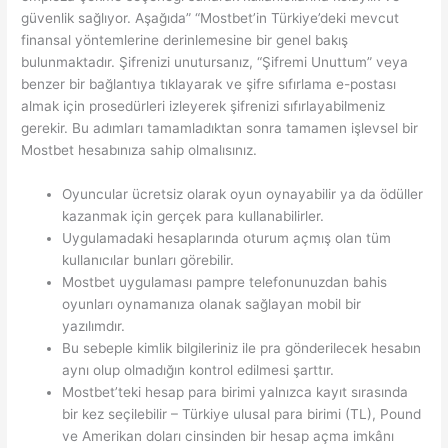
güvenlik sağlıyor. Aşağıda” “Mostbet’in Türkiye’deki mevcut
finansal yöntemlerine derinlemesine bir genel bakış
bulunmaktadır. Şifrenizi unutursanız, “Şifremi Unuttum” veya
benzer bir bağlantıya tıklayarak ve şifre sıfırlama e-postası
almak için prosedürleri izleyerek şifrenizi sıfırlayabilmeniz
gerekir. Bu adımları tamamladıktan sonra tamamen işlevsel bir
Mostbet hesabınıza sahip olmalısınız.
Oyuncular ücretsiz olarak oyun oynayabilir ya da ödüller
kazanmak için gerçek para kullanabilirler.
Uygulamadaki hesaplarında oturum açmış olan tüm
kullanıcılar bunları görebilir.
Mostbet uygulaması pampre telefonunuzdan bahis
oyunları oynamanıza olanak sağlayan mobil bir
yazılımdır.
Bu sebeple kimlik bilgileriniz ile pra gönderilecek hesabın
aynı olup olmadığın kontrol edilmesi şarttır.
Mostbet’teki hesap para birimi yalnızca kayıt sırasında
bir kez seçilebilir – Türkiye ulusal para birimi (TL), Pound
ve Amerikan doları cinsinden bir hesap açma imkânı