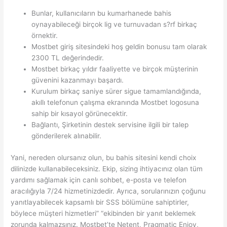
Bunlar, kullanıcıların bu kumarhanede bahis
oynayabileceği birçok lig ve turnuvadan s?rf birkaç
örnektir.
Mostbet giriş sitesindeki hoş geldin bonusu tam olarak
2300 TL değerindedir.
Mostbet birkaç yıldır faaliyette ve birçok müşterinin
güvenini kazanmayı başardı.
Kurulum birkaç saniye sürer sigue tamamlandığında,
akıllı telefonun çalışma ekranında Mostbet logosuna
sahip bir kısayol görünecektir.
Bağlantı, Şirketinin destek servisine ilgili bir talep
gönderilerek alınabilir.
Yani, nereden olursanız olun, bu bahis sitesini kendi choix
dilinizde kullanabileceksiniz. Ekip, sizing ihtiyacınız olan tüm
yardımı sağlamak için canlı sohbet, e-posta ve telefon
aracılığıyla 7/24 hizmetinizdedir. Ayrıca, sorularınızın çoğunu
yanıtlayabilecek kapsamlı bir SSS bölümüne sahiptirler,
böylece müşteri hizmetleri” “ekibinden bir yanıt beklemek
zorunda kalmazsınız. Mostbet’te Netent, Pragmatic Enjoy,