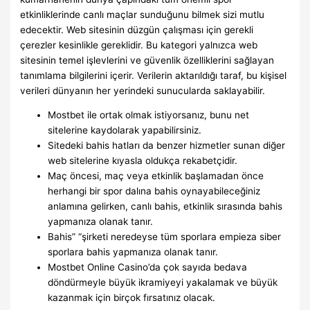
etkinliklerinde canlı maçlar sunduğunu bilmek sizi mutlu
edecektir. Web sitesinin düzgün çalışması için gerekli
çerezler kesinlikle gereklidir. Bu kategori yalnızca web
sitesinin temel işlevlerini ve güvenlik özelliklerini sağlayan
tanımlama bilgilerini içerir. Verilerin aktarıldığı taraf, bu kişisel
verileri dünyanın her yerindeki sunucularda saklayabilir.
Mostbet ile ortak olmak istiyorsanız, bunu net
sitelerine kaydolarak yapabilirsiniz.
Sitedeki bahis hatları da benzer hizmetler sunan diğer
web sitelerine kıyasla oldukça rekabetçidir.
Maç öncesi, maç veya etkinlik başlamadan önce
herhangi bir spor dalına bahis oynayabileceğiniz
anlamına gelirken, canlı bahis, etkinlik sırasında bahis
yapmanıza olanak tanır.
Bahis” “şirketi neredeyse tüm sporlara empieza siber
sporlara bahis yapmanıza olanak tanır.
Mostbet Online Casino’da çok sayıda bedava
döndürmeyle büyük ikramiyeyi yakalamak ve büyük
kazanmak için birçok fırsatınız olacak.