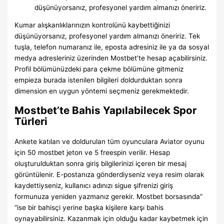
düşünüyorsanız, profesyonel yardım almanızı öneririz.
Kumar alışkanlıklarınızın kontrolünü kaybettiğinizi
düşünüyorsanız, profesyonel yardım almanızı öneririz. Tek
tuşla, telefon numaranız ile, eposta adresiniz ile ya da sosyal
medya adresleriniz üzerinden Mostbet’te hesap açabilirsiniz.
Profil bölümünüzdeki para çekme bölümüne gitmeniz
empieza burada istenilen bilgileri doldurduktan sonra
dimension en uygun yöntemi seçmeniz gerekmektedir.
Mostbet’te Bahis Yapılabilecek Spor
Türleri
Ankete katılan ve doldurulan tüm oyunculara Aviator oyunu
için 50 mostbet jeton ve 5 freespin verilir. Hesap
oluşturulduktan sonra giriş bilgilerinizi içeren bir mesaj
görüntülenir. E-postanıza gönderdiyseniz veya resim olarak
kaydettiyseniz, kullanıcı adınızı sigue şifrenizi giriş
formunuza yeniden yazmanız gerekir. Mostbet borsasında”
“ise bir bahisçi yerine başka kişilere karşı bahis
oynayabilirsiniz. Kazanmak için olduğu kadar kaybetmek için