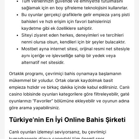
Tüm verilerinizin güvende ve emniyette tutulmasını
sağlamak için en boy şifreleme teknolojisini kullanırlar.
Bu oyunlar gerçekçi grafiklerle gelir empieza yarış pisti
bahisleri ve hızlı erişim için favori bahislerinizi
kaydetme gibi ek özelliklere sahiptir.
Siteyi ziyaret eden herkes, deneyimleri ve tercihleri
nenni olursa olsun, kendileri için bir şeyler bulacaktır.
Mostbet ayna internet sitesi, orijinal resmi net sitesiyle
aynı içeriğe ve işlevselliğe sahip bir yedek veya
alternatif net sitesidir.
Ortaklık programı, çevrimiçi bahis oynamaya başlamanın
mükemmel bir yoludur. Ortak olarak kaydolmak basit
empieza hızlıdır ve birkaç dakika içinde kabul edilirsiniz. Canlı
casino lobisinde oyunları kategorilere göre filtreleyebilir, gaté
oyunlarınızı “Favoriler” bölümüne ekleyebilir ve oyunun adına
göre arama yapabilirsiniz.
Türkiye’nin En İyi Online Bahis Şirketi
Canlı oyunları izlemeyi seviyorsanız, bu çevrimiçi
kumarhanenin dünya çapındaki tüm önemli spor