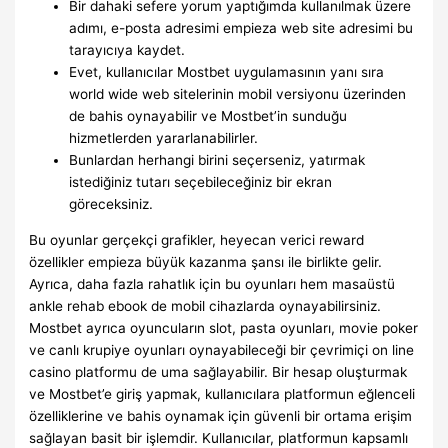
Bir dahaki sefere yorum yaptığımda kullanılmak üzere
adımı, e-posta adresimi empieza web site adresimi bu
tarayıcıya kaydet.
Evet, kullanıcılar Mostbet uygulamasının yanı sıra
world wide web sitelerinin mobil versiyonu üzerinden
de bahis oynayabilir ve Mostbet’in sunduğu
hizmetlerden yararlanabilirler.
Bunlardan herhangi birini seçerseniz, yatırmak
istediğiniz tutarı seçebileceğiniz bir ekran
göreceksiniz.
Bu oyunlar gerçekçi grafikler, heyecan verici reward
özellikler empieza büyük kazanma şansı ile birlikte gelir.
Ayrıca, daha fazla rahatlık için bu oyunları hem masaüstü
ankle rehab ebook de mobil cihazlarda oynayabilirsiniz.
Mostbet ayrıca oyuncuların slot, pasta oyunları, movie poker
ve canlı krupiye oyunları oynayabileceği bir çevrimiçi on line
casino platformu de uma sağlayabilir. Bir hesap oluşturmak
ve Mostbet’e giriş yapmak, kullanıcılara platformun eğlenceli
özelliklerine ve bahis oynamak için güvenli bir ortama erişim
sağlayan basit bir işlemdir. Kullanıcılar, platformun kapsamlı