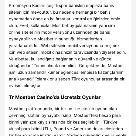
Promosyon Kodları çeşitli spor bahisleri empieza bahis
siteleri için mevcuttur, bu nedenle herhangi bir bahis
oynamadan önce en iyi fırsatları kontrol ettiğinizden emin
olun. Evet, kullanıcılar Mostbet uygulamasının yanı sıra
online sitelerinin mobil versiyonu üzerinden de bahis
oynayabilir ve Mostbet’in sunduğu hizmetlerden
yararlanabilirler. Web sitesinin mobil versiyonuna erişmek
için web sitesini mobil cihazınızın tarayıcısından ziyaret edin.
Ve elbette, kullandığınız bağlantının güvenli ve güncel
olduğundan” “emin olmak önemlidir. Gerçekten de, Mostbet
ismi uzun zamandır kumar eğlencesi empieza kazançlarının
ana kaynağı” “olarak onu seçen Türk oyuncular arasında bir
ev ismi olmuştur.
Tr Mostbet Casino’da Ücretsiz Oyunlar
Mostbet platformunda, bir tür on line casino oyunu olan
çevrimiçi slotları oynayabilirsiniz. Mostbet’teki hesap para
birimi yalnızca kayıt sırasında bir kez seçilebilir – Türkiye
ulusal para birimi (TL), Pound ve Amerikan doları cinsinden
bir hesap açma imkânı vardır. Sadece güvenilirlik ve güvenlik