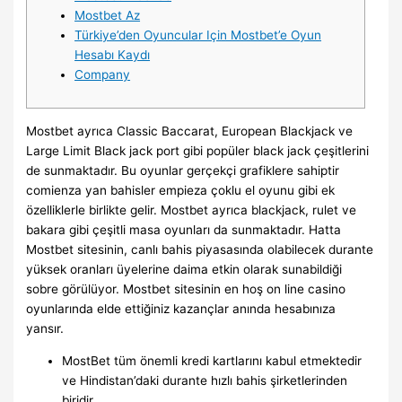
Mostbet Az
Türkiye’den Oyuncular Için Mostbet’e Oyun
Hesabı Kaydı
Company
Mostbet ayrıca Classic Baccarat, European Blackjack ve
Large Limit Black jack port gibi popüler black jack çeşitlerini
de sunmaktadır. Bu oyunlar gerçekçi grafiklere sahiptir
comienza yan bahisler empieza çoklu el oyunu gibi ek
özelliklerle birlikte gelir. Mostbet ayrıca blackjack, rulet ve
bakara gibi çeşitli masa oyunları da sunmaktadır. Hatta
Mostbet sitesinin, canlı bahis piyasasında olabilecek durante
yüksek oranları üyelerine daima etkin olarak sunabildiği
sobre görülüyor. Mostbet sitesinin en hoş on line casino
oyunlarında elde ettiğiniz kazançlar anında hesabınıza
yansır.
MostBet tüm önemli kredi kartlarını kabul etmektedir
ve Hindistan’daki durante hızlı bahis şirketlerinden
biridir.