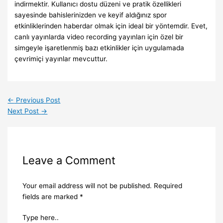
indirmektir. Kullanıcı dostu düzeni ve pratik özellikleri
sayesinde bahislerinizden ve keyif aldığınız spor
etkinliklerinden haberdar olmak için ideal bir yöntemdir. Evet,
canlı yayınlarda video recording yayınları için özel bir
simgeyle işaretlenmiş bazı etkinlikler için uygulamada
çevrimiçi yayınlar mevcuttur.
←
Previous Post
Next Post
→
Leave a Comment
Your email address will not be published.
Required
fields are marked
*
Type here..