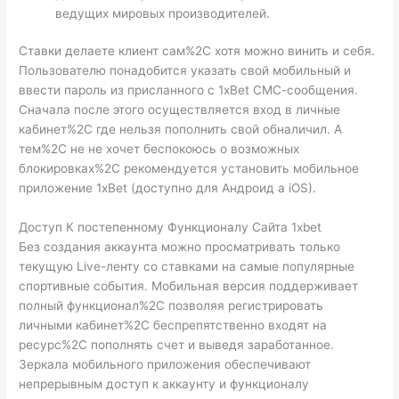
ведущих мировых производителей.
Ставки делаете клиент сам%2C хотя можно винить и себя.
Пользователю понадобится указать свой мобильный и
ввести пароль из присланного с 1xBet СМС-сообщения.
Сначала после этого осуществляется вход в личные
кабинет%2C где нельзя пополнить свой обналичил. А
тем%2C не не хочет беспокоюсь о возможных
блокировках%2C рекомендуется установить мобильное
приложение 1xBet (доступно для Андроид а iOS).
Доступ К постепенному Функционалу Сайта 1xbet
Без создания аккаунта можно просматривать только
текущую Live-ленту со ставками на самые популярные
спортивные события. Мобильная версия поддерживает
полный функционал%2C позволяя регистрировать
личными кабинет%2C беспрепятственно входят на
ресурс%2C пополнять счет и выведя заработанное.
Зеркала мобильного приложения обеспечивают
непрерывным доступ к аккаунту и функционалу