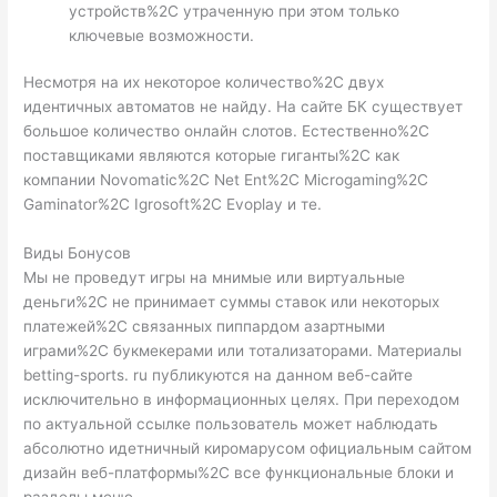
устройств%2C утраченную при этом только
ключевые возможности.
Несмотря на их некоторое количество%2C двух
идентичных автоматов не найду. На сайте БК существует
большое количество онлайн слотов. Естественно%2C
поставщиками являются которые гиганты%2C как
компании Novomatic%2C Net Ent%2C Microgaming%2C
Gaminator%2C Igrosoft%2C Evoplay и те.
Виды Бонусов
Мы не проведут игры на мнимые или виртуальные
деньги%2C не принимает суммы ставок или некоторых
платежей%2C связанных пиппардом азартными
играми%2C букмекерами или тотализаторами. Материалы
betting-sports. ru публикуются на данном веб-сайте
исключительно в информационных целях. При переходом
по актуальной ссылке пользователь может наблюдать
абсолютно идетничный киромарусом официальным сайтом
дизайн веб-платформы%2C все функциональные блоки и