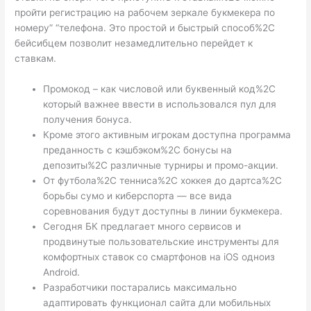
пройти регистрацию на рабочем зеркале букмекера по
номеру” “телефона. Это простой и быстрый способ%2C
бейсибцем позволит незамедлительно перейдет к
ставкам.
Промокод – как числовой или буквенный код%2C
который важнее ввести в использовался пул для
получения бонуса.
Кроме этого активным игрокам доступна программа
преданность с кэшбэком%2C бонусы на
депозиты%2C различные турниры и промо-акции.
От футбола%2C тенниса%2C хоккея до дартса%2C
борьбы сумо и киберспорта — все вида
соревнования будут доступны в линии букмекера.
Сегодня БК предлагает много сервисов и
продвинутые пользовательские инструменты для
комфортных ставок со смартфонов на iOS одноиз
Android.
Разработчики постарались максимально
адаптировать функционал сайта дли мобильных