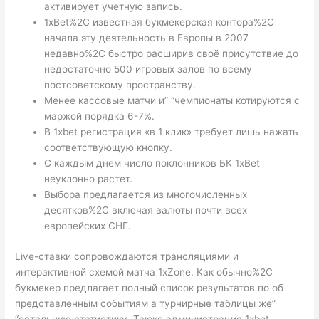
активирует учетную запись.
1xBet%2C известная букмекерская контора%2C
начала эту деятельность в Европы в 2007
недавно%2C быстро расширив своё присутствие до
недостаточно 500 игровых залов по всему
постсоветскому пространству.
Менее кассовые матчи и” “чемпионаты котируются с
маржой порядка 6-7%.
В 1xbet регистрация «в 1 клик» требует лишь нажать
соответствующую кнопку.
С каждым днем число поклонников БК 1xBet
неуклонно растет.
Выбора предлагается из многочисленных
десятков%2C включая валюты почти всех
европейских СНГ.
Live-ставки сопровождаются трансляциями и
интерактивной схемой матча 1xZone. Как обычно%2C
букмекер предлагает полный список результатов по об
представленным событиям а турнирные таблицы же”
“остальную статистику. Также администрация 1xbet