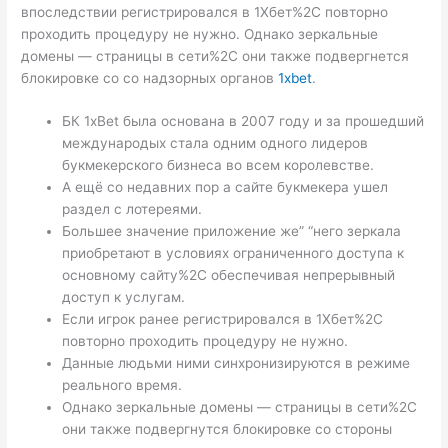
впоследствии регистрировался в 1Хбет%2C повторно
проходить процедуру не нужно. Однако зеркальные
домены — страницы в сети%2C они также подвергнется
блокировке со со надзорных органов
1xbet
.
БК 1xBet была основана в 2007 году и за прошедший
международых стала одним одного лидеров
букмекерского бизнеса во всем королевстве.
А ещё со недавних пор а сайте букмекера ушел
раздел с лотереями.
Большее значение приложение же” “него зеркала
приобретают в условиях ограниченного доступа к
основному сайту%2C обеспечивая непрерывный
доступ к услугам.
Если игрок ранее регистрировался в 1Хбет%2C
повторно проходить процедуру не нужно.
Данные людьми ними синхронизируются в режиме
реального время.
Однако зеркальные домены — страницы в сети%2C
они также подвергнутся блокировке со стороны