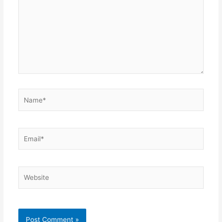
Name*
Email*
Website