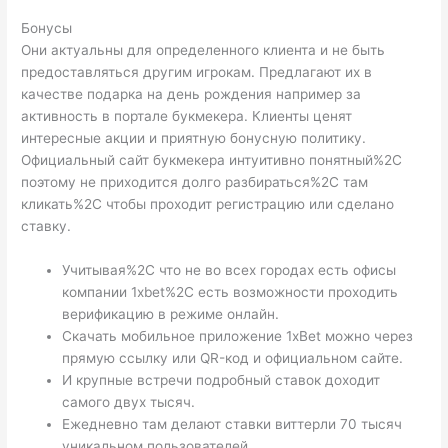
Бонусы
Они актуальны для определенного клиента и не быть
предоставляться другим игрокам. Предлагают их в
качестве подарка на день рождения например за
активность в портале букмекера. Клиенты ценят
интересные акции и приятную бонусную политику.
Официальный сайт букмекера интуитивно понятный%2C
поэтому не приходится долго разбираться%2C там
кликать%2C чтобы проходит регистрацию или сделано
ставку.
Учитывая%2C что не во всех городах есть офисы
компании 1xbet%2C есть возможности проходить
верификацию в режиме онлайн.
Скачать мобильное приложение 1xBet можно через
прямую ссылку или QR-код и официальном сайте.
И крупные встречи подробный ставок доходит
самого двух тысяч.
Ежедневно там делают ставки виттерли 70 тысяч
уникальном пользователей.