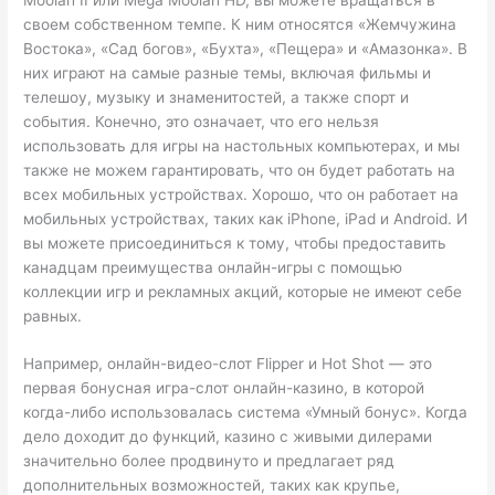
своем собственном темпе. К ним относятся «Жемчужина
Востока», «Сад богов», «Бухта», «Пещера» и «Амазонка». В
них играют на самые разные темы, включая фильмы и
телешоу, музыку и знаменитостей, а также спорт и
события. Конечно, это означает, что его нельзя
использовать для игры на настольных компьютерах, и мы
также не можем гарантировать, что он будет работать на
всех мобильных устройствах. Хорошо, что он работает на
мобильных устройствах, таких как iPhone, iPad и Android. И
вы можете присоединиться к тому, чтобы предоставить
канадцам преимущества онлайн-игры с помощью
коллекции игр и рекламных акций, которые не имеют себе
равных.
Например, онлайн-видео-слот Flipper и Hot Shot — это
первая бонусная игра-слот онлайн-казино, в которой
когда-либо использовалась система «Умный бонус». Когда
дело доходит до функций, казино с живыми дилерами
значительно более продвинуто и предлагает ряд
дополнительных возможностей, таких как крупье,