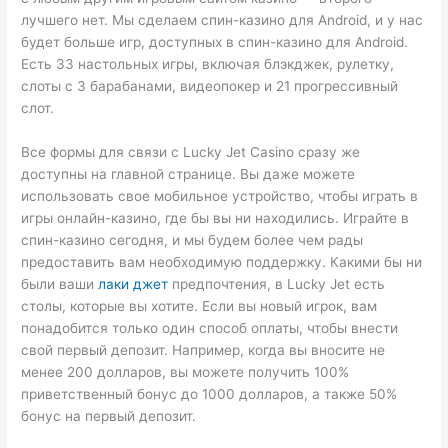
лучшего нет. Мы сделаем спин-казино для Android, и у нас
будет больше игр, доступных в спин-казино для Android.
Есть 33 настольных игры, включая блэкджек, рулетку,
слоты с 3 барабанами, видеопокер и 21 прогрессивный
слот.
Все формы для связи с Lucky Jet Casino сразу же
доступны на главной странице. Вы даже можете
использовать свое мобильное устройство, чтобы играть в
игры онлайн-казино, где бы вы ни находились. Играйте в
спин-казино сегодня, и мы будем более чем рады
предоставить вам необходимую поддержку. Какими бы ни
были ваши
лаки джет
предпочтения, в Lucky Jet есть
столы, которые вы хотите. Если вы новый игрок, вам
понадобится только один способ оплаты, чтобы внести
свой первый депозит. Например, когда вы вносите не
менее 200 долларов, вы можете получить 100%
приветственный бонус до 1000 долларов, а также 50%
бонус на первый депозит.