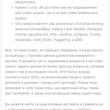
предлагаем.
Казино Lucky Jet доступно как на традиционном
веб-сайте казино, так и на веб-сайте мобильного
казино.
Оно предоставляет ряд различных способов оплаты,
включая ClickandBuy, Kalibra Card, Neteller, Postepay,
PayPal, paysafecard, POLi, GiroPay, eChecks, Trustly,
instaDebit, Skrill, iDEAL, PugglePay и QIWI.
Все, что вам нужно, это вращать барабаны, и ваши шансы
на выигрыш с прогрессивным джекпотом невероятно
высоки. В разделе часто задаваемых вопросов участники
смогут задать многие из более простых вопросов, которые
помогут им в их игровом опыте. Этот бонус всегда
соответствует 100%, за исключением вашего первого
депозита в размере 1 канадского доллара. Новые игры
включают в себя такие игры, как карточные игры, такие
как Cardfighter, а также впечатляющий набор скретч-карт.
Вы можете найти лучшие игровые автоматы и сравнить их
с любым другим игровым сайтом казино — второго