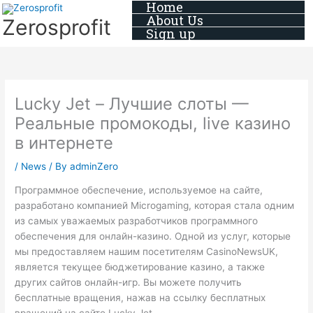
Home
Skip
About Us
Zerosprofit
to
Sign up
content
Lucky Jet – Лучшие слоты —
Реальные промокоды, live казино
в интернете
/
News
/ By
adminZero
Программное обеспечение, используемое на сайте,
разработано компанией Microgaming, которая стала одним
из самых уважаемых разработчиков программного
обеспечения для онлайн-казино. Одной из услуг, которые
мы предоставляем нашим посетителям CasinoNewsUK,
является текущее бюджетирование казино, а также
других сайтов онлайн-игр. Вы можете получить
бесплатные вращения, нажав на ссылку бесплатных