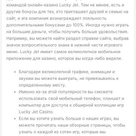
командой онлайн-казино Lucky Jet. Тем не менее, есть и
другие бонусы для тех, кто приглашает друзей и семью на
сайт, и эта компания вознаграждает лояльность
дополнительными бонусами до 100%. Иногда нужно играть
на большие деньги, чтобы получить больше удовольствия.
Например, вы можете найти раздел справки сайта, выбрав
значок вопросительного знака в нижней части игрового
меню. Lucky Jet имеет самое великолепное мобильное
приложение для казино, которое вы когда-либо видели.
Благодаря великолепной графике, анимации и
звукам вы можете выиграть, не привязываясь к
определенному месту.
Именно из-за этой популярности вы сможете
использовать свой мобильный телефон, планшет и
компьютер для доступа к обширной коллекции игр
Lucky Jet Casino.
Если вы хотите узнать больше о наших играх, вы
можете прочитать наши обзорные страницы, чтобы
узнать о каждой из сотен игр, которые мы