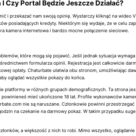
I Czy Portal Będzie Jeszcze Działać?
enić i przekazać nam swoją opinię. Wystarczy kliknąć na wideo 
ików posiadających kredyty. Niektórym się wydaje, że w celu zap
bra kamera internetowa i bardzo mocne połączenie sieciowe.
oblemów, które mogą się pojawić. Jeśli jednak sytuacja wymag
rednictwem formularza opinii. Rejestracja jest całkowicie dar
owej opłaty. Chaturbate ułatwia obu stronom, umożliwiając d
aby oglądać wszystkie pokazy do końca.
 platformy w różnych grupach demograficznych. Ta strona jest 
 powinieneś mieć ukończone 18 lat. Profile wykonawców kamer
rbate.com nie są naruszane. Członkowie powinni przestrzega
cić godzin na czekanie na darmowy pokaz. W takim przypadku su
łonków, a większość z nich to robi. Mimo wszystko, oglądanie