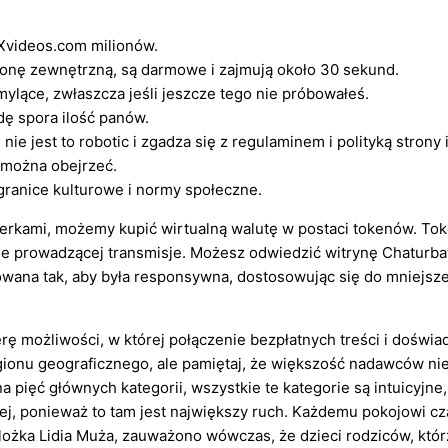
Xvideos.com milionów.
ronę zewnętrzną, są darmowe i zajmują około 30 sekund.
ylące, zwłaszcza jeśli jeszcze tego nie próbowałeś.
ę spora ilość panów.
e jest to robotic i zgadza się z regulaminem i polityką strony 
i można obejrzeć.
granice kulturowe i normy społeczne.
merkami, możemy kupić wirtualną walutę w postaci tokenów. To
e prowadzącej transmisje. Możesz odwiedzić witrynę Chaturbat
wana tak, aby była responsywna, dostosowując się do mniejszeg
ę możliwości, w której połączenie bezpłatnych treści i doświ
ionu geograficznego, ale pamiętaj, że większość nadawców nie 
pięć głównych kategorii, wszystkie te kategorie są intuicyjne,
nej, ponieważ to tam jest największy ruch. Każdemu pokojowi cz
lożka Lidia Muża, zauważono wówczas, że dzieci rodziców, któ