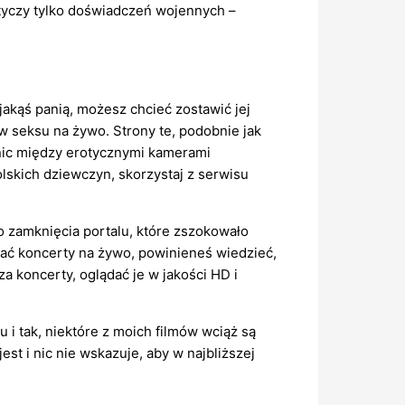
tyczy tylko doświadczeń wojennych –
akąś panią, możesz chcieć zostawić jej
 seksu na żywo. Strony te, podobnie jak
nic między erotycznymi kamerami
olskich dziewczyn, skorzystaj z serwisu
o zamknięcia portalu, które zszokowało
ądać koncerty na żywo, powinieneś wiedzieć,
a koncerty, oglądać je w jakości HD i
i tak, niektóre z moich filmów wciąż są
st i nic nie wskazuje, aby w najbliższej