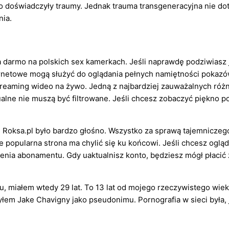
 doświadczyły traumy. Jednak trauma transgeneracyjna nie do
nia.
darmo na polskich sex kamerkach. Jeśli naprawdę podziwiasz j
rnetowe mogą służyć do oglądania pełnych namiętności pokazów
treaming wideo na żywo. Jedną z najbardziej zauważalnych róż
ualne nie muszą być filtrowane. Jeśli chcesz zobaczyć piękno p
i Roksa.pl było bardzo głośno. Wszystko za sprawą tajemniczeg
e popularna strona ma chylić się ku końcowi. Jeśli chcesz ogl
enia abonamentu. Gdy uaktualnisz konto, będziesz mógł płacić z
miałem wtedy 29 lat. To 13 lat od mojego rzeczywistego wieku 
łem Jake Chavigny jako pseudonimu. Pornografia w sieci była, je