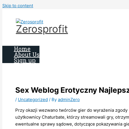
Skip to content
Zerosprofit
Home
About Us
Sign up
Sex Weblog Erotyczny Najlepsze
/
Uncategorized
/ By
adminZero
Przy okazji wezwano twórców gier do wyrażenia zgody n
użytkownicy Chaturbate, którzy streamowali gry, otrzym
ewentualne sprawy sądowe, dotyczące pokazywania gier r