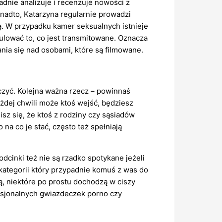
adnie analizuje i recenzuje nowości z
nadto, Katarzyna regularnie prowadzi
ką. W przypadku kamer seksualnych istnieje
ulować to, co jest transmitowane. Oznacza
nia się nad osobami, które są filmowane.
niczyć. Kolejna ważna rzecz – powinnaś
ażdej chwili może ktoś wejść, będziesz
oisz się, że ktoś z rodziny czy sąsiadów
na co je stać, często też spełniają
dcinki też nie są rzadko spotykane jeżeli
 kategorii który przypadnie komuś z was do
czą, niektóre po prostu dochodzą w ciszy
fesjonalnych gwiazdeczek porno czy