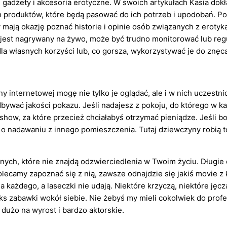
u gadżety i akcesoria erotyczne. W swoich artykułach Kasia dokł
produktów, które będą pasować do ich potrzeb i upodobań. Po
 mają okazję poznać historie i opinie osób związanych z eroty
ł jest nagrywany na żywo, może być trudno monitorować lub reg
la własnych korzyści lub, co gorsza, wykorzystywać je do znęca
ony internetowej mogę nie tylko je oglądać, ale i w nich uczest
dbywać jakości pokazu. Jeśli nadajesz z pokoju, do którego w k
o show, za które przecież chciałabyś otrzymać pieniądze. Jeśli b
o nadawaniu z innego pomieszczenia. Tutaj dziewczyny robią to 
nych, które nie znajdą odzwierciedlenia w Twoim życiu. Długie o
lecamy zapoznać się z nią, zawsze odnajdzie się jakiś movie z
 dla każdego, a laseczki nie udają. Niektóre krzyczą, niektóre ję
eks zabawki wokół siebie. Nie żebyś my mieli cokolwiek do pro
 dużo na wyrost i bardzo aktorskie.