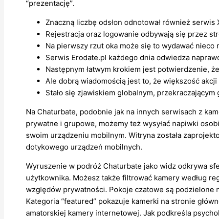
“prezentację”.
Znaczną liczbę odsłon odnotował również serwis 
Rejestracja oraz logowanie odbywają się przez st
Na pierwszy rzut oka może się to wydawać nieco m
Serwis Erodate.pl każdego dnia odwiedza naprawd
Następnym łatwym krokiem jest potwierdzenie, że ni
Ale dobrą wiadomością jest to, że większość akcj
Stało się zjawiskiem globalnym, przekraczającym 
Na Chaturbate, podobnie jak na innych serwisach z ka
prywatne i grupowe, możemy też wysyłać napiwki osobi
swoim urządzeniu mobilnym. Witryna została zaprojekto
dotykowego urządzeń mobilnych.
Wyruszenie w podróż Chaturbate jako widz odkrywa sfer
użytkownika. Możesz także filtrować kamery według reg
względów prywatności. Pokoje czatowe są podzielone na 
Kategoria “featured” pokazuje kamerki na stronie głów
amatorskiej kamery internetowej. Jak podkreśla psycho