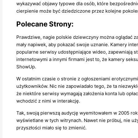
wykazywać objawy typowe dla osób, które bezpośrednio
cierpienie może być dziedziczone przez kolejne pokole
Polecane Strony:
Prawdziwe, nagie polskie dziewczyny można oglądać za 
mały napiwek, aby pokazać swoje uznanie. Kamery inte
popularne serwisy udostępniające wideo, zapewniają s
internetowymi a innymi firmami jest to, że kamery seks
ShowUp.
W ostatnim czasie o stronie z ogłoszeniami erotycznym
użytkowników. Nic nie zapowiadało tego, że ta niezwykl
że niektóre serwisy wymagają założenia konta lub opłac
wchodzić z nimi w interakcję.
Tak, swoją pierwszą audycję wyemitowałem w 2005 roku, 
wyświetlane w tych witrynach. Nawet nie próbuj, nie uży
przyszłości miało się to zmienić.