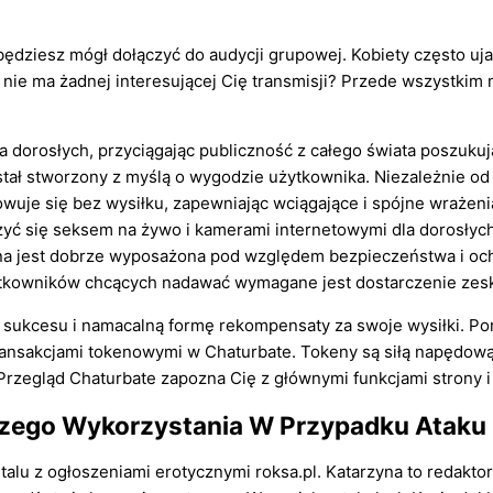
będziesz mógł dołączyć do audycji grupowej. Kobiety często u
t nie ma żadnej interesującej Cię transmisji? Przede wszystkim
a dorosłych, przyciągając publiczność z całego świata poszuku
stał stworzony z myślą o wygodzie użytkownika. Niezależnie o
sowuje się bez wysiłku, zapewniając wciągające i spójne wraże
ć się seksem na żywo i kamerami internetowymi dla dorosłyc
​strona jest dobrze wyposażona pod względem bezpieczeństwa i 
użytkowników chcących nadawać wymagane jest dostarczenie z
ę sukcesu i namacalną formę rekompensaty za swoje wysiłki. P
transakcjami tokenowymi w Chaturbate. Tokeny są siłą napędową 
rzegląd Chaturbate zapozna Cię z głównymi funkcjami strony i 
szego Wykorzystania W Przypadku Ataku
ortalu z ogłoszeniami erotycznymi roksa.pl. Katarzyna to reda