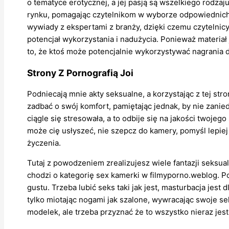
o tematyce erotycznej, a jej pasją są wszelkiego rodzaj
rynku, pomagając czytelnikom w wyborze odpowiednich 
wywiady z ekspertami z branży, dzięki czemu czytelnicy
potencjał wykorzystania i nadużycia. Ponieważ materia
to, że ktoś może potencjalnie wykorzystywać nagrania d
Strony Z Pornografią Joi
Podniecają mnie akty seksualne, a korzystając z tej str
zadbać o swój komfort, pamiętając jednak, by nie zanie
ciągle się stresowała, a to odbije się na jakości twojeg
może cię usłyszeć, nie szepcz do kamery, pomyśl lepiej 
życzenia.
Tutaj z powodzeniem zrealizujesz wiele fantazji seksual
chodzi o kategorię sex kamerki w filmyporno.weblog. Po
gustu. Trzeba lubić seks taki jak jest, masturbacja jest
tylko miotając nogami jak szalone, wywracając swoje s
modelek, ale trzeba przyznać że to wszystko nieraz jest