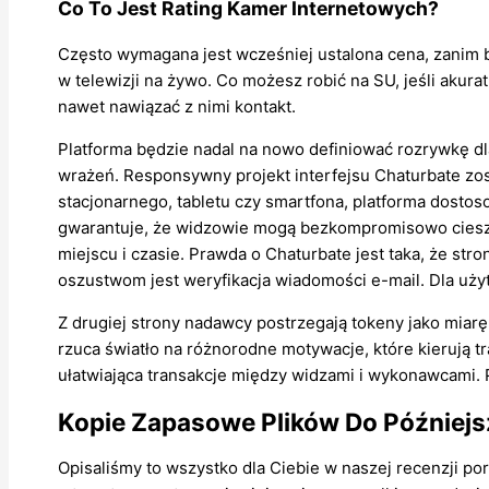
Co To Jest Rating Kamer Internetowych?
Często wymagana jest wcześniej ustalona cena, zanim 
w telewizji na żywo. Co możesz robić na SU, jeśli akura
nawet nawiązać z nimi kontakt.
Platforma będzie nadal na nowo definiować rozrywkę dl
wrażeń. Responsywny projekt interfejsu Chaturbate zo
stacjonarnego, tabletu czy smartfona, platforma dosto
gwarantuje, że widzowie mogą bezkompromisowo cieszy
miejscu i czasie. Prawda o Chaturbate jest taka, że ​
oszustwom jest weryfikacja wiadomości e-mail. Dla 
Z drugiej strony nadawcy postrzegają tokeny jako miar
rzuca światło na różnorodne motywacje, które kierują 
ułatwiająca transakcje między widzami i wykonawcami. P
Kopie Zapasowe Plików Do Później
Opisaliśmy to wszystko dla Ciebie w naszej recenzji p