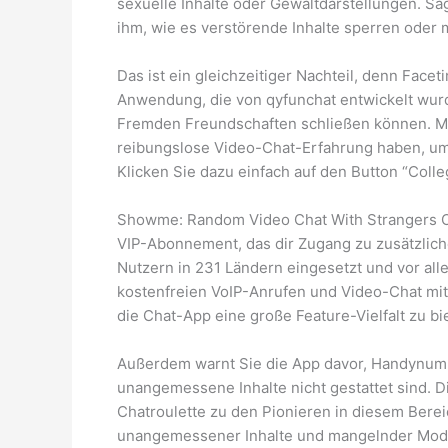
sexuelle Inhalte oder Gewaltdarstellungen. Sag
ihm, wie es verstörende Inhalte sperren oder 
Das ist ein gleichzeitiger Nachteil, denn Facet
Anwendung, die von qyfunchat entwickelt wurd
Fremden Freundschaften schließen können. Mi
reibungslose Video-Chat-Erfahrung haben, um 
Klicken Sie dazu einfach auf den Button “Coll
Showme: Random Video Chat With Strangers O
VIP-Abonnement, das dir Zugang zu zusätzliche
Nutzern in 231 Ländern eingesetzt und vor a
kostenfreien VoIP-Anrufen und Video-Chat mit 
die Chat-App eine große Feature-Vielfalt zu bi
Außerdem warnt Sie die App davor, Handynumm
unangemessene Inhalte nicht gestattet sind. 
Chatroulette zu den Pionieren in diesem Berei
unangemessener Inhalte und mangelnder Moderat