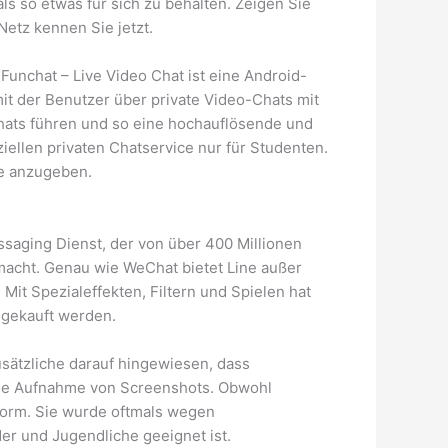
ls so etwas für sich zu behalten. Zeigen Sie
Netz kennen Sie jetzt.
. Funchat – Live Video Chat ist eine Android-
t der Benutzer über private Video-Chats mit
hats führen und so eine hochauflösende und
ellen privaten Chatservice nur für Studenten.
se anzugeben.
ssaging Dienst, der von über 400 Millionen
acht. Genau wie WeChat bietet Line außer
it Spezialeffekten, Filtern und Spielen hat
u gekauft werden.
sätzliche darauf hingewiesen, dass
 die Aufnahme von Screenshots. Obwohl
tform. Sie wurde oftmals wegen
er und Jugendliche geeignet ist.