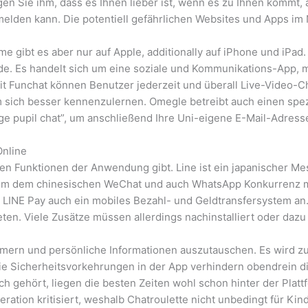
en Sie ihm, dass es Ihnen lieber ist, wenn es zu Ihnen kommt, a
melden kann. Die potentiell gefährlichen Websites und Apps im 
ime gibt es aber nur auf Apple, additionally auf iPhone und iPad
e. Es handelt sich um eine soziale und Kommunikations-App, mi
t Funchat können Benutzer jederzeit und überall Live-Video-C
sich besser kennenzulernen. Omegle betreibt auch einen spezi
ege pupil chat”, um anschließend Ihre Uni-eigene E-Mail-Adres
nline
n Funktionen der Anwendung gibt. Line ist ein japanischer Me
llem dem chinesischen WeChat und auch WhatsApp Konkurrenz m
LINE Pay auch ein mobiles Bezahl- und Geldtransfersystem an. M
eten. Viele Zusätze müssen allerdings nachinstalliert oder daz
ern und persönliche Informationen auszutauschen. Es wird zu
Die Sicherheitsvorkehrungen in der App verhindern obendrein
ch gehört, liegen die besten Zeiten wohl schon hinter der Plat
ion kritisiert, weshalb Chatroulette nicht unbedingt für Kind