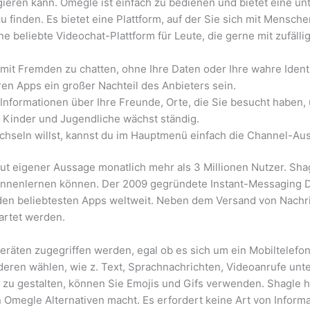
ren kann. Omegle ist einfach zu bedienen und bietet eine unte
 finden. Es bietet eine Plattform, auf der Sie sich mit Mensch
 beliebte Videochat-Plattform für Leute, die gerne mit zufälli
 mit Fremden zu chatten, ohne Ihre Daten oder Ihre wahre Ident
en Apps ein großer Nachteil des Anbieters sein.
t Informationen über Ihre Freunde, Orte, die Sie besucht haben, 
 Kinder und Jugendliche wächst ständig.
hseln willst, kannst du im Hauptmenü einfach die Channel-Aus
t eigener Aussage monatlich mehr als 3 Millionen Nutzer. Shagl
ennenlernen können. Der 2009 gegründete Instant-Messaging Di
u den beliebtesten Apps weltweit. Neben dem Versand von Nach
artet werden.
Geräten zugegriffen werden, egal ob es sich um ein Mobiltelefon
eren wählen, wie z. Text, Sprachnachrichten, Videoanrufe un
r zu gestalten, können Sie Emojis und Gifs verwenden. Shagle h
en Omegle Alternativen macht. Es erfordert keine Art von Infor