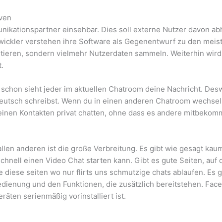
ven
mmunikationspartner einsehbar. Dies soll externe Nutzer davon 
wickler verstehen ihre Software als Gegenentwurf zu den mei
ntieren, sondern vielmehr Nutzerdaten sammeln. Weiterhin wir
.
schon sieht jeder im aktuellen Chatroom deine Nachricht. Desw
utsch schreibst. Wenn du in einen anderen Chatroom wechseln
einen Kontakten privat chatten, ohne dass es andere mitbekom
 allen anderen ist die große Verbreitung. Es gibt wie gesagt ka
chnell einen Video Chat starten kann. Gibt es gute Seiten, auf
e diese seiten wo nur flirts uns schmutzige chats ablaufen. Es
Bedienung und den Funktionen, die zusätzlich bereitstehen. Face
äten serienmäßig vorinstalliert ist.