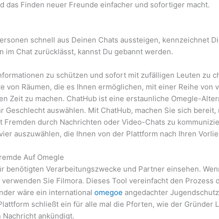
d das Finden neuer Freunde einfacher und sofortiger macht.
sonen schnell aus Deinen Chats aussteigen, kennzeichnet Dich
n im Chat zurücklässt, kannst Du gebannt werden.
Informationen zu schützen und sofort mit zufälligen Leuten zu c
tte von Räumen, die es Ihnen ermöglichen, mit einer Reihe von
 Zeit zu machen. ChatHub ist eine erstaunliche Omegle-Alterna
hr Geschlecht auswählen. Mit ChatHub, machen Sie sich bereit,
mit Fremden durch Nachrichten oder Video-Chats zu kommunizier
vier auszuwählen, die Ihnen von der Plattform nach Ihren Vorli
Fremde Auf Omegle
für benötigten Verarbeitungszwecke und Partner einsehen. Wen
n, verwenden Sie Filmora. Dieses Tool vereinfacht den Prozess 
nder wäre ein international
omegoe
angedachter Jugendschutz h
attform schließt ein für alle mal die Pforten, wie der Gründer
n Nachricht ankündigt.