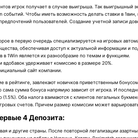
нтов игрок получает в случае выигрыша. Так выигрышный эк
en событий. Чтобы иметь возможность делать ставки в 1вин
предпочтений пользователей. Создание учетной записи дов
торое в первую очередь специализируется на игровых автома
бщества, обеспечивая доступ к актуальной информации и п
 в 1Win является их разнообразие по темам и функциям.
и вдобавок удерживает комиссию в размере 20%.
официальный сайт компании.
е в рейтинге, завлекают новичков приветственным бонусом
 сама сумма бонуса напрямую зависит от игрока. И послед
1.5%). Оба налога взимаются с клиентов легальных букмек
 игровых счетов. Причем размер комиссии может варьировать
ервые 4 Депозита:
вая и другие страны. После повторной легализации азартных