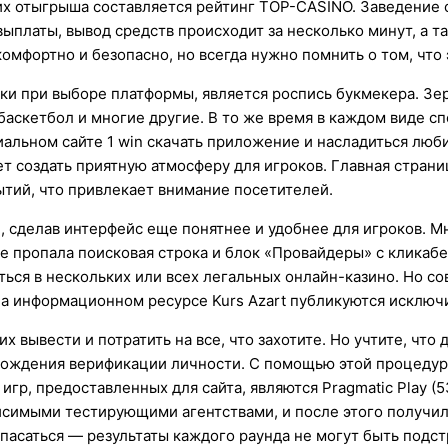
 их отыгрыша составляется рейтинг TOP-CASINO. Заведение 
выплаты, вывод средств происходит за несколько минут, а 
омфортно и безопасно, но всегда нужно помнить о том, что
ки при выборе платформы, является роспись букмекера. Зер
 баскетбол и многие другие. В то же время в каждом виде с
иальном сайте 1 win скачать приложение и насладиться люб
ет создать приятную атмосферу для игроков. Главная страни
тий, что привлекает внимание посетителей.
н, сделав интерфейс еще понятнее и удобнее для игроков. 
е пропала поисковая строка и блок «Провайдеры» с клика
ься в нескольких или всех легальных онлайн-казино. Но с
на информационном ресурсе Kurs Azart публикуются исклю
их вывести и потратить на все, что захотите. Но учтите, чт
хождения верификации личности. С помощью этой процедур
гр, предоставленных для сайта, являются Pragmatic Play (53
исимыми тестирующими агентствами, и после этого получили
 опасаться — результаты каждого раунда не могут быть подс