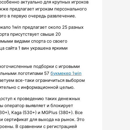
особенно актуально для крупных игроков
также предлагает игрокам персонального
 это в первую очередь развлечение.
кало 1win предлагает около 25 разных
порта присутствует свыше 20
имыми видами спорта со своего
ца сайта 1 вин украшена яркими
Многочисленные подборки с игровыми
бельными логотипами 57
букмекер 1win
оветуем все-таки ограничиться выбором
чительно с информационной целью.
о доступ к проведению таких денежных
ы оператор выявляет и блокирует
0+), Kaga (530+) и MGPlus (380+). Все
 сертификат для выхода на рынок. Это
троены. В сравнении с регистрацией