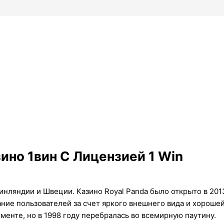
ино 1вин С Лицензией 1 Win
инляндии и Швеции. Казино Royal Panda было открыто в 201
ние пользователей за счет яркого внешнего вида и хорошей
гменте, но в 1998 году перебралась во всемирную паутину.