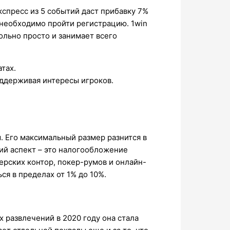
спресс из 5 событий даст прибавку 7%
, необходимо пройти регистрацию. 1win
ольно просто и занимает всего
тах.
оддерживая интересы игроков.
. Его максимальный размер разнится в
ний аспект – это налогообложение
ерских контор, покер-румов и онлайн-
ся в пределах от 1% до 10%.
 развлечений в 2020 году она стала