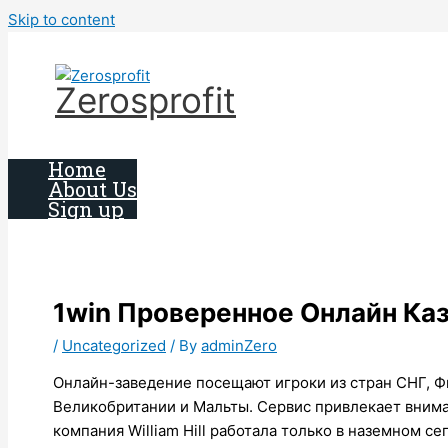
Skip to content
Zerosprofit
Home
About Us
Sign up
1win Проверенное Онлайн Каз
/
Uncategorized
/ By
adminZero
Онлайн-заведение посещают игроки из стран СНГ, Ф
Великобритании и Мальты. Сервис привлекает внима
компания William Hill работала только в наземном се