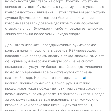
возможности для ставок на спорт. Отметим, что это не
список от лучшего букмекера к худшему — все указанные
конторы достойны внимания. В этой статье мы рассмотрим
лучшие букмекерские конторы Украины — компании,
которые завоевали доверие десятков тысяч любителей
ставок на спорт. Букмекер «Фонбет» предлагает широкую
линию ставок на более чем 20 видов спорта.
Дабы этого избежать, предприимчивые букмекерские
конторы начали подключать сервисы P2P-переводов,
позволяющие проводить оплату в обход эквайринга. А вот
офшорные букмекерские конторы больше не смогут
пользоваться услугами банков-эквайеров для мискодинга,
поэтому со временем все они откажутся от приема
платежей с карт. Но пока что некоторые
pari math
нелицензионные букмекеры, покер-румы и казино
продолжают искать обходные пути, тем самым сохраняя
возможность вносить депозиты с банковских карт. Правда,
за это может списываться дополнительная комиссия с
игроков, о чем рассказано ниже. С другой стороны,
преимуществ у этой букмекерской конторы значительно