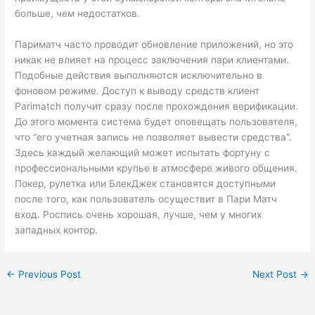
больше, чем недостатков.
Париматч часто проводит обновление приложений, но это
никак не влияет на процесс заключения пари клиентами.
Подобные действия выполняются исключительно в
фоновом режиме. Доступ к выводу средств клиент
Parimatch получит сразу после прохождения верификации.
До этого момента система будет оповещать пользователя,
что “его учетная запись не позволяет вывести средства”.
Здесь каждый желающий может испытать фортуну с
профессиональными крупье в атмосфере живого общения.
Покер, рулетка или БлекДжек становятся доступными
после того, как пользователь осуществит в Пари Матч
вход. Роспись очень хорошая, лучше, чем у многих
западных контор.
←
Previous Post
Next Post
→