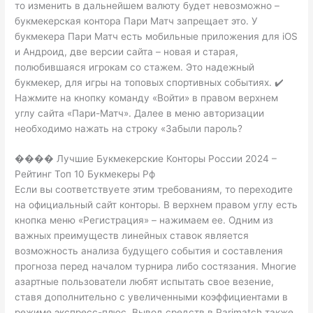
то изменить в дальнейшем валюту будет невозможно –
букмекерская контора Пари Матч запрещает это. У
букмекера Пари Матч есть мобильные приложения для iOS
и Андроид, две версии сайта – новая и старая,
полюбившаяся игрокам со стажем. Это надежный
букмекер, для игры на топовых спортивных событиях. ✔️
Нажмите на кнопку команду «Войти» в правом верхнем
углу сайта «Пари-Матч». Далее в меню авторизации
необходимо нажать на строку «Забыли пароль?
���� Лучшие Букмекерские Конторы России 2024 –
Рейтинг Топ 10 Букмекеры Рф
Если вы соответствуете этим требованиям, то переходите
на официальный сайт конторы. В верхнем правом углу есть
кнопка меню «Регистрация» – нажимаем ее. Одним из
важных преимуществ линейных ставок является
возможность анализа будущего события и составления
прогноза перед началом турнира либо состязания. Многие
азартные пользователи любят испытать свое везение,
ставя дополнительно с увеличенными коэффициентами в
режиме экспресс-плюс. Вывод средств в Parimatch также