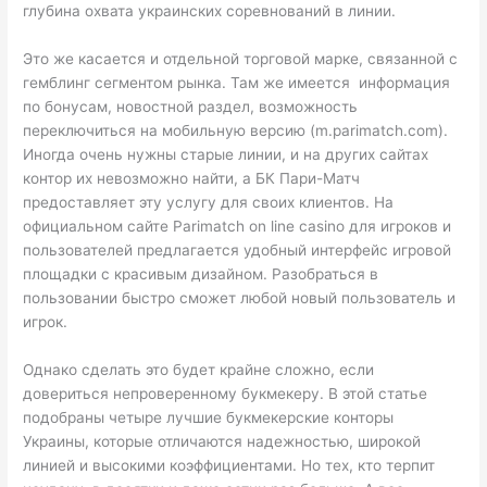
глубина охвата украинских соревнований в линии.
Это же касается и отдельной торговой марке, связанной с
гемблинг сегментом рынка. Там же имеется информация
по бонусам, новостной раздел, возможность
переключиться на мобильную версию (m.parimatch.com).
Иногда очень нужны старые линии, и на других сайтах
контор их невозможно найти, а БК Пари-Матч
предоставляет эту услугу для своих клиентов. На
официальном сайте Parimatch on line casino для игроков и
пользователей предлагается удобный интерфейс игровой
площадки с красивым дизайном. Разобраться в
пользовании быстро сможет любой новый пользователь и
игрок.
Однако сделать это будет крайне сложно, если
довериться непроверенному букмекеру. В этой статье
подобраны четыре лучшие букмекерские конторы
Украины, которые отличаются надежностью, широкой
линией и высокими коэффициентами. Но тех, кто терпит