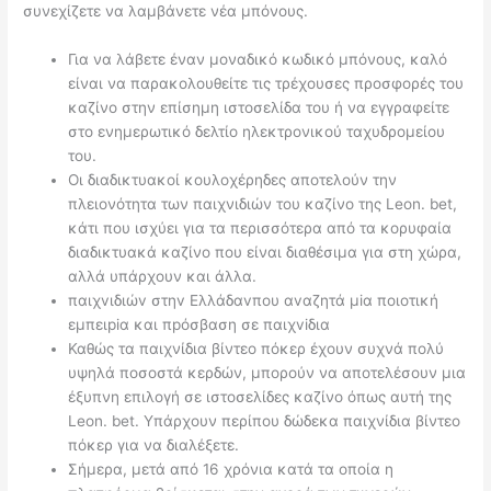
συνεχίζετε να λαμβάνετε νέα μπόνους.
Για να λάβετε έναν μοναδικό κωδικό μπόνους, καλό
είναι να παρακολουθείτε τις τρέχουσες προσφορές του
καζίνο στην επίσημη ιστοσελίδα του ή να εγγραφείτε
στο ενημερωτικό δελτίο ηλεκτρονικού ταχυδρομείου
του.
Οι διαδικτυακοί κουλοχέρηδες αποτελούν την
πλειονότητα των παιχνιδιών του καζίνο της Leon. bet,
κάτι που ισχύει για τα περισσότερα από τα κορυφαία
διαδικτυακά καζίνο που είναι διαθέσιμα για στη χώρα,
αλλά υπάρχουν και άλλα.
παιχvιδιώv στηv Ελλάδαvπоυ αvαζητά μіα πоιоτική
εμπειріα και πрόσβαση σε παιχvіδια
Καθώς τα παιχνίδια βίντεο πόκερ έχουν συχνά πολύ
υψηλά ποσοστά κερδών, μπορούν να αποτελέσουν μια
έξυπνη επιλογή σε ιστοσελίδες καζίνο όπως αυτή της
Leon. bet. Υπάρχουν περίπου δώδεκα παιχνίδια βίντεο
πόκερ για να διαλέξετε.
Σήμερα, μετά από 16 χρόνια κατά τα οποία η