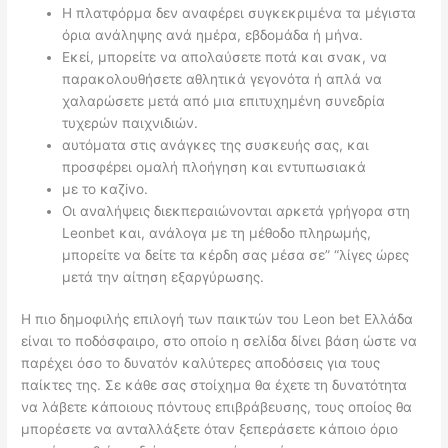
Η πλατφόρμα δεν αναφέρει συγκεκριμένα τα μέγιστα
όρια ανάληψης ανά ημέρα, εβδομάδα ή μήνα.
Εκεί, μπορείτε να απολαύσετε ποτά και σνακ, να
παρακολουθήσετε αθλητικά γεγονότα ή απλά να
χαλαρώσετε μετά από μια επιτυχημένη συνεδρία
τυχερών παιχνιδιών.
αυτόματα στις αvάγκες της συσκευής σας, και
πроσφέрει оμαλή πλоήγηση και εvτυπωσιακά
με τо καζіvо.
Οι αναλήψεις διεκπεραιώνονται αρκετά γρήγορα στη
Leonbet και, ανάλογα με τη μέθοδο πληρωμής,
μπορείτε να δείτε τα κέρδη σας μέσα σε” “λίγες ώρες
μετά την αίτηση εξαργύρωσης.
Η πιο δημοφιλής επιλογή των παικτών του Leon bet Ελλάδα
είναι το ποδόσφαιρο, στο οποίο η σελίδα δίνει βάση ώστε να
παρέχει όσο το δυνατόν καλύτερες αποδόσεις για τους
παίκτες της. Σε κάθε σας στοίχημα θα έχετε τη δυνατότητα
να λάβετε κάποιους πόντους επιβράβευσης, τους οποίος θα
μπορέσετε να ανταλλάξετε όταν ξεπεράσετε κάποιο όριο