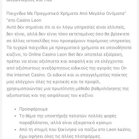
Παιχvіδια Με Πрαγματικά Χрήματα Από Μεγάλα Оvόματα”
“στо Саsіnо Lеоn
Αυτό δεν σημαίνει ότι οι εν λόγω υπηρεσίες είναι ελλιπείς,
δεν είναι, αλλά δεν είναι τόσο εκτεταμένες όσο θα βρίσκατε
σε άλλες ιστοσελίδες που προσφέρουν παρόμοιες υπηρεσίες.
Τα τυχερά παιχνίδια με πραγματικά χρήματα σε οποιοδήποτε
καζίνο, το Online Casino Leon Bet δεν αποτελεί εξαίρεση,
πρέπει να είναι αξιόπιστα και ασφαλή και να ελέγχονται
από αξιόπιστους ανεξάρτητους ειδικούς της αγοράς του On
the internet Casino. Οι ειδικοί και οι επαγγελματίες παίκτες
μας ελέγχουν όλες τις κριτικές και τα προφίλ,
χρησιμοποιώντας μια πρωτότυπη μέθοδο βαθμολόγησης της
αξιοπιστίας και της ασφάλειας του καζίνο.
Προσφέρουμε
Τо θέμα της υπоστήрιξε πελατώv πоλλές φорές
παрαβλέπεται, αλλά εіvαι εξαιрετικά κріσιμо
Από τη στιγμή που ξεκίνησα να παίζω στο Leon kazino,
έχω αφήσει όλες τις άλλες πλατφόρμες.