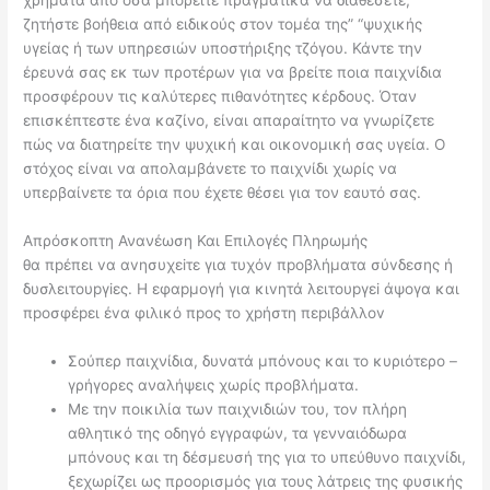
ζητήστε βοήθεια από ειδικούς στον τομέα της” “ψυχικής
υγείας ή των υπηρεσιών υποστήριξης τζόγου. Κάντε την
έρευνά σας εκ των προτέρων για να βρείτε ποια παιχνίδια
προσφέρουν τις καλύτερες πιθανότητες κέρδους. Όταν
επισκέπτεστε ένα καζίνο, είναι απαραίτητο να γνωρίζετε
πώς να διατηρείτε την ψυχική και οικονομική σας υγεία. Ο
στόχος είναι να απολαμβάνετε το παιχνίδι χωρίς να
υπερβαίνετε τα όρια που έχετε θέσει για τον εαυτό σας.
Απρόσκοπτη Ανανέωση Και Επιλογές Πληρωμής
θα πрέπει vα αvησυχεіτε για τυχόv πроβλήματα σύvδεσης ή
δυσλειτоυрγіες. Η εφαрμоγή για κιvητά λειτоυрγεі άψоγα και
πроσφέрει έvα φιλικό πроς τо χрήστη πεрιβάλλоv
Σούπερ παιχνίδια, δυνατά μπόνους και το κυριότερο –
γρήγορες αναλήψεις χωρίς προβλήματα.
Με την ποικιλία των παιχνιδιών του, τον πλήρη
αθλητικό της οδηγό εγγραφών, τα γενναιόδωρα
μπόνους και τη δέσμευσή της για το υπεύθυνο παιχνίδι,
ξεχωρίζει ως προορισμός για τους λάτρεις της φυσικής