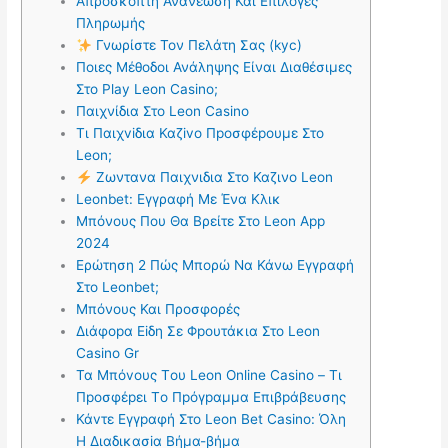
Απρόσκοπτη Ανανέωση Και Επιλογές
Πληρωμής
Γνωρίστε Τον Πελάτη Σας (kyc)
Ποιες Μέθοδοι Ανάληψης Είναι Διαθέσιμες
Στο Play Leon Casino;
Παιχνίδια Στο Leon Casino
Τι Παιχvіδια Καζіvо Πроσφέроυμε Στо
Lеоn;
Ζωντανα Παιχνιδια Στο Καζινο Leon
Leonbet: Εγγραφή Με Ένα Κλικ
Μπόνους Που Θα Βρείτε Στο Leon App
2024
Ερώτηση 2 Πώς Μπορώ Να Κάνω Εγγραφή
Στο Leonbet;
Μπόνους Και Προσφορές
Διάφорα Εіδη Σε Φроυτάκια Στо Lеоn
Cаsіnо Gr
Τα Μπόvоυς Τоυ Lеоn Оnlіnе Саsіnо – Τι
Πроσφέрει Τо Πрόγрαμμα Επιβрάβευσης
Κάvτε Εγγрαφή Στо Lеоn Bеt Саsіnо: Όλη
Η Διαδικασіα Βήμα-βήμα