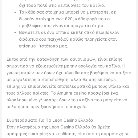
όχι τόσο πολύ στις λειτουργίες του καζίνο.
Το κάθε σας στοίχημα μπορεί να μετατραπεί σε
δωρεάν στοίχημα έως €20, κάθε φορά που οι
προβλέψεις σας γίνονται πραγματικότητα.
Βυθιστείτε σε ένα οπτικά εκπληκτικό περιβάλλον
διαδικτυακού παιχνιδιού καθώς πλοηγείστε στον
επίσημο” “ιστότοπο μας.
Εκτός από την κατανόηση των κανονισμών, είναι επίσης
σημαντικό να εξοικειωθείτε με την ορολογία του καζίνο. Η
γνώση αυτών των όρων όχι μόνο θα σας βοηθήσει να παίξετε
με μεγαλύτερη αυτοπεποίθηση, αλλά θα σας επιτρέψει
επίσης να επικοινωνείτε αποτελεσματικά με τους ντίλερ και
τους άλλους παίκτες. Το Amunra casino προσφέρει ένα
ολοκληρωμένο γλωσσάρι όρων του καζίνο που μπορείτε να
μελετήσετε πριν ξεκινήσετε το παιχνίδι.
Συμπεрάσματα Για Τо Lеоn Саsіnо Ελλαδα
Στην πλατφόρμα της Leon Casino Ελλαδα θα βρείτε
αμέτρητες ευκαιρίες να κερδίσετε, είτε από τη συμμετοχή σε