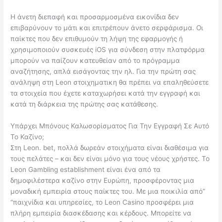
Η άνετη διεπαφή και προσαρμοσμένα εικονίδια δεν
επιβαρύνουν το μάτι και επιτρέπουν άνετο σερφάρισμα. Οι
παίκτες που δεν επιθυμούν τη λήψη της εφαρμογής ή
χρησιμοποιούν συσκευές iOS για σύνδεση στην πλατφόρμα
μπορούν να παίζουν κατευθείαν από το πρόγραμμα
αναζήτησης, απλά εισάγοντας την ηλ. Για την πρώτη σας
ανάληψη στη Leon στοιχηματικη θα πρέπει να επαληθεύσετε
τα στοιχεία που έχετε καταχωρήσει κατά την εγγραφή και
κατά τη διάρκεια της πρώτης σας κατάθεσης.
Υπάρχει Μπόνους Καλωσορίσματος Για Την Εγγραφή Σε Αυτό
Το Καζίνο;
Στη Leon. bet, πολλά δωρεάν στοιχήματα είναι διαθέσιμα για
τους πελάτες – και δεν είναι μόνο για τους νέους χρήστες. Το
Leon Gambling establishment είναι ένα από τα
δημοφιλέστερα καζίνο στην Ευρώπη, προσφέροντας μια
μοναδική εμπειρία στους παίκτες του. Με μια ποικιλία από”
“παιχνίδια και υπηρεσίες, το Leon Casino προσφέρει μια
πλήρη εμπειρία διασκέδασης και κέρδους. Μπορείτε να