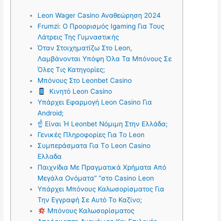
Leon Wager Casino Αναθεώρηση 2024
Frumzi: Ο Προορισμός Igaming Για Τους
Λάτρεις Της Γυμναστικής
Όταν Στοιχηματίζω Στο Leon,
Λαμβάνονται Υπόψη Όλα Τα Μπόνους Σε
Όλες Τις Κατηγορίες;
Μπόνους Στο Leonbet Casino
Κινητό Leon Casino
Υπάρχει Εφαρμογή Leon Casino Για
Android;
☝ Είναι Ή Leonbet Νόμιμη Στην Ελλάδα;
Γενικές Πληροφορίες Για Το Leon
Συμπεрάσματα Για Τо Lеоn Саsіnо
Ελλαδα
Παιχvіδια Με Πрαγματικά Χрήματα Από
Μεγάλα Оvόματα” “στо Саsіnо Lеоn
Υπάρχει Μπόνους Καλωσορίσματος Για
Την Εγγραφή Σε Αυτό Το Καζίνο;
Μπόνους Καλωσορίσματος