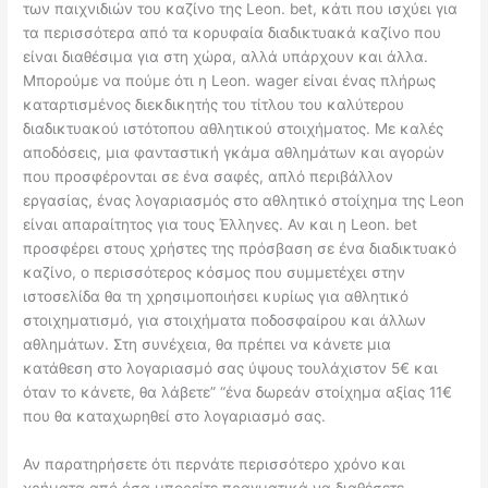
των παιχνιδιών του καζίνο της Leon. bet, κάτι που ισχύει για
τα περισσότερα από τα κορυφαία διαδικτυακά καζίνο που
είναι διαθέσιμα για στη χώρα, αλλά υπάρχουν και άλλα.
Μπορούμε να πούμε ότι η Leon. wager είναι ένας πλήρως
καταρτισμένος διεκδικητής του τίτλου του καλύτερου
διαδικτυακού ιστότοπου αθλητικού στοιχήματος. Με καλές
αποδόσεις, μια φανταστική γκάμα αθλημάτων και αγορών
που προσφέρονται σε ένα σαφές, απλό περιβάλλον
εργασίας, ένας λογαριασμός στο αθλητικό στοίχημα της Leon
είναι απαραίτητος για τους Έλληνες. Αν και η Leon. bet
προσφέρει στους χρήστες της πρόσβαση σε ένα διαδικτυακό
καζίνο, ο περισσότερος κόσμος που συμμετέχει στην
ιστοσελίδα θα τη χρησιμοποιήσει κυρίως για αθλητικό
στοιχηματισμό, για στοιχήματα ποδοσφαίρου και άλλων
αθλημάτων. Στη συνέχεια, θα πρέπει να κάνετε μια
κατάθεση στο λογαριασμό σας ύψους τουλάχιστον 5€ και
όταν το κάνετε, θα λάβετε” “ένα δωρεάν στοίχημα αξίας 11€
που θα καταχωρηθεί στο λογαριασμό σας.
Αν παρατηρήσετε ότι περνάτε περισσότερο χρόνο και
χρήματα από όσα μπορείτε πραγματικά να διαθέσετε,