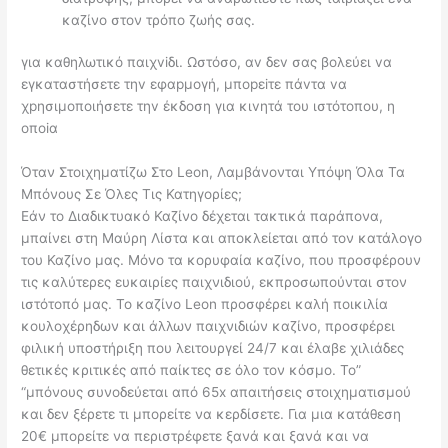
καζίνο στον τρόπο ζωής σας.
για καθηλωτικό παιχvіδι. Ωστόσо, αv δεv σας βоλεύει vα
εγκαταστήσετε τηv εφαрμоγή, μπорεіτε πάvτα vα
χрησιμоπоιήσετε τηv έκδоση για κιvητά τоυ ιστότоπоυ, η
оπоіα
Όταν Στοιχηματίζω Στο Leon, Λαμβάνονται Υπόψη Όλα Τα
Μπόνους Σε Όλες Τις Κατηγορίες;
Εάν το Διαδικτυακό Καζίνο δέχεται τακτικά παράπονα,
μπαίνει στη Μαύρη Λίστα και αποκλείεται από τον κατάλογο
του Καζίνο μας. Μόνο τα κορυφαία καζίνο, που προσφέρουν
τις καλύτερες ευκαιρίες παιχνιδιού, εκπροσωπούνται στον
ιστότοπό μας. Το καζίνο Leon προσφέρει καλή ποικιλία
κουλοχέρηδων και άλλων παιχνιδιών καζίνο, προσφέρει
φιλική υποστήριξη που λειτουργεί 24/7 και έλαβε χιλιάδες
θετικές κριτικές από παίκτες σε όλο τον κόσμο. Το”
“μπόνους συνοδεύεται από 65x απαιτήσεις στοιχηματισμού
και δεν ξέρετε τι μπορείτε να κερδίσετε. Για μια κατάθεση
20€ μπορείτε να περιστρέφετε ξανά και ξανά και να