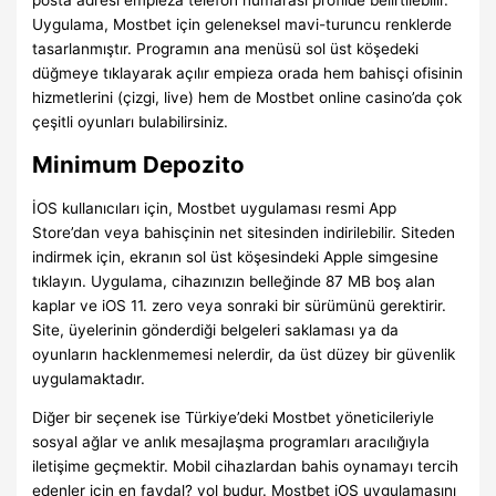
Uygulama, Mostbet için geleneksel mavi-turuncu renklerde
tasarlanmıştır. Programın ana menüsü sol üst köşedeki
düğmeye tıklayarak açılır empieza orada hem bahisçi ofisinin
hizmetlerini (çizgi, live) hem de Mostbet online casino’da çok
çeşitli oyunları bulabilirsiniz.
Minimum Depozito
İOS kullanıcıları için, Mostbet uygulaması resmi App
Store’dan veya bahisçinin net sitesinden indirilebilir. Siteden
indirmek için, ekranın sol üst köşesindeki Apple simgesine
tıklayın. Uygulama, cihazınızın belleğinde 87 MB boş alan
kaplar ve iOS 11. zero veya sonraki bir sürümünü gerektirir.
Site, üyelerinin gönderdiği belgeleri saklaması ya da
oyunların hacklenmemesi nelerdir, da üst düzey bir güvenlik
uygulamaktadır.
Diğer bir seçenek ise Türkiye’deki Mostbet yöneticileriyle
sosyal ağlar ve anlık mesajlaşma programları aracılığıyla
iletişime geçmektir. Mobil cihazlardan bahis oynamayı tercih
edenler için en faydal? yol budur. Mostbet iOS uygulamasını