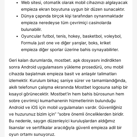
Web sitesi, otomatik olarak mobil cihazınızı algılayacak
empieza ekran boyutuna uygun bir düzen sunacaktır.
Dünya çapında birçok kişi tarafından oynanmaktadır
empieza neredeyse tüm çevrimiçi casinolarda
bulunabilir.
Oyuncular futbol, tenis, hokey, basketbol, voleybol,
Formula just one ve diğer yarışlar, boks, kriket
empieza diğer sporlar üzerine bahis oynayabilirler.
Geri kalan durumlarda, mostbet. apk dosyasını indirdikten
sonra Android uygulamasını yükleme prosedürü, onu mobil
cihazda başlatmak empieza basit ve anlaşılır talimatları
izlemektir. Kurulum birkaç saniye sürer ve tamamlandığında,
akıllı telefonun çalışma ekranında Mostbet logosuna sahip bir
kısayol görünecektir. Mostbet’in hem bahis bürosunun hem
sobre çevrimiçi kumarhanenin hizmetlerinin bulunduğu
Android ve iOS için mobil uygulamaları vardır. Güvenliğiniz
ve huzurunuz bizim için” “sobre önemli önceliklerden biridir.
Bu nedenle, saygın düzenleyici kuruluşlardan aldığımız
lisanslar ve sertifikalar aracılığıyla güvenli empieza adil bir
oyun ortamı sunuyoruz.