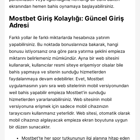
ekranından hemen bahis oynamaya başlayabilirsiniz.
Mostbet Giriş Kolaylığı: Güncel Giriş
Adresi
Farklı yollar ile farklı miktarlarda hesabınıza yatırım
yapabilirsiniz. Bu noktada bonuslarınıza bakarak, hangi
bonusu istiyorsanız ona göre para yatırma şeklini empieza
miktarını belirlemeniz mümkündür. Ayna bir web sitesini
kullanarak, kullanıcılar resmi siteye erişemiyor olsalar bile
bahis yapmaya ve sitenin sunduğu hizmetlerden
faydalanmaya devam edebilirler. Evet, Mostbet
uygulamasının yanı sıra web sitelerinin mobil versiyonundan
weil bahis yapabilir empieza Mostbet’in sunduğu
hizmetlerden yararlanabilirsiniz. Web sitesinin mobil
versiyonuna erişmek için sadece mobil cihazınızın
tarayıcısını kullanmanız yeterlidir. Web sitesi, otomatik olarak
mobil cihazınızı algılayacak empieza ekran boyutuna uygun
bir düzen sunacaktır.
Mostbet’te her spor tutkununun ilgi alanına hitap eden