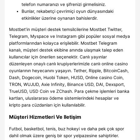
telefon numaranızı ve şifrenizi girmelisiniz.
Bunlar, rekabetçi çevrimiçi oyun dünyasındaki
etkinlikler üzerine oynanan bahislerdir.
Mostbet’in müşteri destek temsilcilerine Mostbet Twitter,
Telegram, Myspace ve Instagram gibi popüler sosyal medya
platformlarından kolayca erişilebilir. Mostbet Telegram
kanalı, müşteri destek ekibine anında ulaşmak talep eden
kullanıcılar için önerilen seçenektir. Canlı yayınlar
düzenleyen onaylı canlı krupiyerlerimizle canlı online casino
oyunlarının heyecanını yaşayın. Tether, Ripple, BitcoinCash,
Dash, Dogecoin, Huobi Token, HUSD, Online casino Coin,
TRON, WUJUD, Axie Infinity, Binance USD, DAI, Dexsport,
TrueUSD, USD Coin ve ZChash. Para çekme işlemleri banka
kartları, uluslararası ödeme sistemlerindeki hesaplar ve
kripto para cüzdanları için kullanılabilir.
Müşteri Hizmetleri Ve Iletişim
Futbol, basketbol, tenis, buz hokeyi ve daha pek çok spor
dahil olmak üzere geniş bir spor yelpazesine sahiptirler.