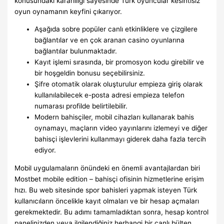
konusundaki kararlılığı sayesinde Türk oyuncular kesintisiz
oyun oynamanın keyfini çıkarıyor.
Aşağıda sobre popüler canlı etkinliklere ve çizgilere
bağlantılar ve en çok aranan casino oyunlarına
bağlantılar bulunmaktadır.
Kayıt işlemi sırasında, bir promosyon kodu girebilir ve
bir hoşgeldin bonusu seçebilirsiniz.
Şifre otomatik olarak oluşturulur empieza giriş olarak
kullanılabilecek e-posta adresi empieza telefon
numarası profilde belirtilebilir.
Modern bahisçiler, mobil cihazları kullanarak bahis
oynamayı, maçların video yayınlarını izlemeyi ve diğer
bahisçi işlevlerini kullanmayı giderek daha fazla tercih
ediyor.
Mobil uygulamaların önündeki en önemli avantajlardan biri
Mostbet mobile edition – bahisçi ofisinin hizmetlerine erişim
hızı. Bu web sitesinde spor bahisleri yapmak isteyen Türk
kullanıcıların öncelikle kayıt olmaları ve bir hesap açmaları
gerekmektedir. Bu adımı tamamladıktan sonra, hesap kontrol
panelinizden veya ilgilendiğiniz herhangi bir canlı bülten