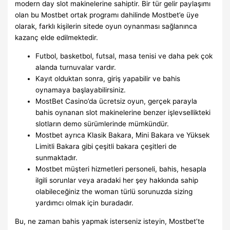
modern day slot makinelerine sahiptir. Bir tür gelir paylaşımı
olan bu Mostbet ortak programı dahilinde Mostbet’e üye
olarak, farklı kişilerin sitede oyun oynanması sağlanınca
kazanç elde edilmektedir.
Futbol, ​​basketbol, ​​futsal, masa tenisi ve daha pek çok
alanda turnuvalar vardır.
Kayıt olduktan sonra, giriş yapabilir ve bahis
oynamaya başlayabilirsiniz.
MostBet Casino’da ücretsiz oyun, gerçek parayla
bahis oynanan slot makinelerine benzer işlevsellikteki
slotların demo sürümlerinde mümkündür.
Mostbet ayrıca Klasik Bakara, Mini Bakara ve Yüksek
Limitli Bakara gibi çeşitli bakara çeşitleri de
sunmaktadır.
Mostbet müşteri hizmetleri personeli, bahis, hesapla
ilgili sorunlar veya aradaki her şey hakkında sahip
olabileceğiniz the woman türlü sorunuzda sizing
yardımcı olmak için buradadır.
Bu, ne zaman bahis yapmak isterseniz isteyin, Mostbet’te