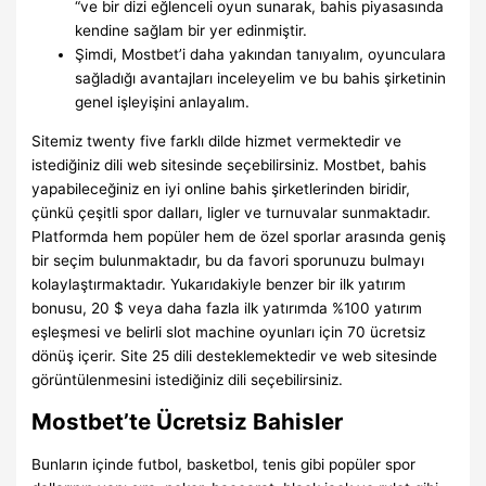
“ve bir dizi eğlenceli oyun sunarak, bahis piyasasında
kendine sağlam bir yer edinmiştir.
Şimdi, Mostbet’i daha yakından tanıyalım, oyunculara
sağladığı avantajları inceleyelim ve bu bahis şirketinin
genel işleyişini anlayalım.
Sitemiz twenty five farklı dilde hizmet vermektedir ve
istediğiniz dili web sitesinde seçebilirsiniz. Mostbet, bahis
yapabileceğiniz en iyi online bahis şirketlerinden biridir,
çünkü çeşitli spor dalları, ligler ve turnuvalar sunmaktadır.
Platformda hem popüler hem de özel sporlar arasında geniş
bir seçim bulunmaktadır, bu da favori sporunuzu bulmayı
kolaylaştırmaktadır. Yukarıdakiyle benzer bir ilk yatırım
bonusu, 20 $ veya daha fazla ilk yatırımda %100 yatırım
eşleşmesi ve belirli slot machine oyunları için 70 ücretsiz
dönüş içerir. Site 25 dili desteklemektedir ve web sitesinde
görüntülenmesini istediğiniz dili seçebilirsiniz.
Mostbet’te Ücretsiz Bahisler
Bunların içinde futbol, basketbol, tenis gibi popüler spor