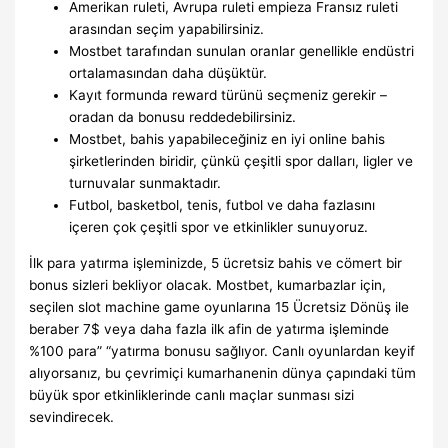
Amerikan ruleti, Avrupa ruleti empieza Fransız ruleti
arasından seçim yapabilirsiniz.
Mostbet tarafından sunulan oranlar genellikle endüstri
ortalamasından daha düşüktür.
Kayıt formunda reward türünü seçmeniz gerekir –
oradan da bonusu reddedebilirsiniz.
Mostbet, bahis yapabileceğiniz en iyi online bahis
şirketlerinden biridir, çünkü çeşitli spor dalları, ligler ve
turnuvalar sunmaktadır.
Futbol, basketbol, tenis, futbol ve daha fazlasını
içeren çok çeşitli spor ve etkinlikler sunuyoruz.
İlk para yatırma işleminizde, 5 ücretsiz bahis ve cömert bir
bonus sizleri bekliyor olacak. Mostbet, kumarbazlar için,
seçilen slot machine game oyunlarına 15 Ücretsiz Dönüş ile
beraber 7$ veya daha fazla ilk afin de yatırma işleminde
%100 para” “yatırma bonusu sağlıyor. Canlı oyunlardan keyif
alıyorsanız, bu çevrimiçi kumarhanenin dünya çapındaki tüm
büyük spor etkinliklerinde canlı maçlar sunması sizi
sevindirecek.