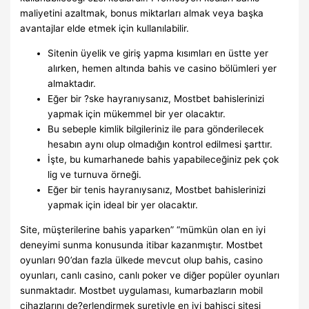
maliyetini azaltmak, bonus miktarları almak veya başka
avantajlar elde etmek için kullanılabilir.
Sitenin üyelik ve giriş yapma kısımları en üstte yer
alırken, hemen altında bahis ve casino bölümleri yer
almaktadır.
Eğer bir ?ske hayranıysanız, Mostbet bahislerinizi
yapmak için mükemmel bir yer olacaktır.
Bu sebeple kimlik bilgileriniz ile para gönderilecek
hesabın aynı olup olmadığın kontrol edilmesi şarttır.
İşte, bu kumarhanede bahis yapabileceğiniz pek çok
lig ve turnuva örneği.
Eğer bir tenis hayranıysanız, Mostbet bahislerinizi
yapmak için ideal bir yer olacaktır.
Site, müşterilerine bahis yaparken” “mümkün olan en iyi
deneyimi sunma konusunda itibar kazanmıştır. Mostbet
oyunları 90’dan fazla ülkede mevcut olup bahis, casino
oyunları, canlı casino, canlı poker ve diğer popüler oyunları
sunmaktadır. Mostbet uygulaması, kumarbazların mobil
cihazlarını de?erlendirmek suretiyle en iyi bahisçi sitesi