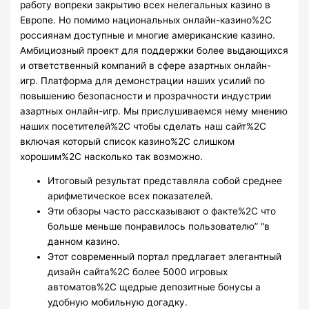
работу вопреки закрытию всех нелегальных казино в
Европе. Но помимо национальных онлайн-казино%2C
россиянам доступные и многие американские казино.
Амбициозный проект для поддержки более выдающихся
и ответственный компаний в сфере азартных онлайн-
игр. Платформа для демонстрации наших усилий по
повышению безопасности и прозрачности индустрии
азартных онлайн-игр. Мы прислушиваемся нему мнению
наших посетителей%2C чтобы сделать наш сайт%2C
включая который список казино%2C слишком
хорошим%2C насколько так возможно.
Итоговый результат представляла собой среднее
арифметическое всех показателей.
Эти обзоры часто рассказывают о факте%2C что
больше меньше понравилось пользователю” “в
данном казино.
Этот современный портал предлагает элегантный
дизайн сайта%2C более 5000 игровых
автоматов%2C щедрые депозитные бонусы а
удобную мобильную догадку.