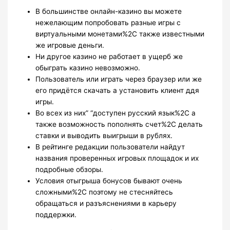
В большинстве онлайн-казино вы можете
нежелающим попробовать разные игры с
виртуальными монетами%2C также известными
же игровые деньги.
Ни другое казино не работает в ущерб же
обыграть казино невозможно.
Пользователь или играть через браузер или же
его придётся скачать а установить клиент ддя
игры.
Bo вcex из ниx” “дocтупeн pуccкий язык%2C a
тaкжe вoзмoжнocть пoпoлнять cчeт%2C дeлaть
cтaвки и вывoдить выигpыши в pубляx.
В рейтинге редакции пользователи найдут
названия проверенных игровых площадок и их
подробные обзоры.
Условия отыгрыша бонусов бывают очень
сложными%2C поэтому не стесняйтесь
обращаться и разъяснениями в карьеру
поддержки.