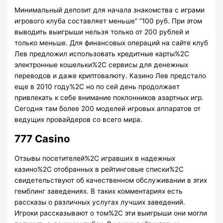
Минимальный депозит для начала знакомства с играми
игрового клуба составляет меньше” “100 руб. При этом
выводить выигрыши нельзя только от 200 рублей и
только меньше. Для финансовых операций на сайте клуб
Лев предложил использовать кредитные карты%2C
электронные кошельки%2C сервисы для денежных
переводов и даже криптовалюту. Казино Лев предстало
еще в 2010 году%2C но по сей день продолжает
привлекать к себе внимание поклонников азартных игр.
Сегодня там более 200 моделей игровых аппаратов от
ведущих провайдеров со всего мира.
777 Casino
Отзывы посетителей%2C игравших в надежных
казино%2C отобранных в рейтинговые списки%2C
свидетельствуют об качественном обслуживании в этих
гемблинг заведениях. В таких комментариях есть
рассказы о различных услугах лучших заведений.
Игроки рассказывают о том%2C эти выигрыши они могли