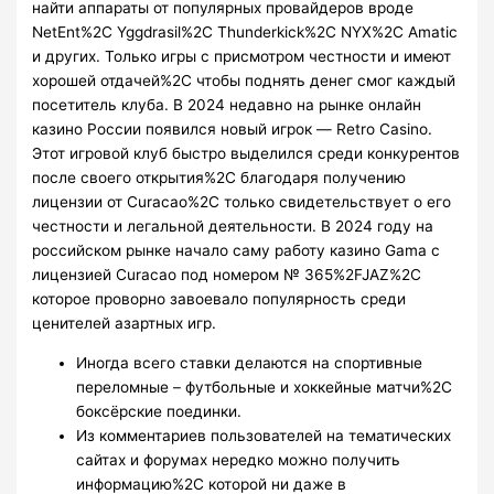
найти аппараты от популярных провайдеров вроде
NetEnt%2C Yggdrasil%2C Thunderkick%2C NYX%2C Amatic
и других. Только игры с присмотром честности и имеют
хорошей отдачей%2C чтобы поднять денег смог каждый
посетитель клуба. В 2024 недавно на рынке онлайн
казино России появился новый игрок — Retro Casino.
Этот игровой клуб быстро выделился среди конкурентов
после своего открытия%2C благодаря получению
лицензии от Curacao%2C только свидетельствует о его
честности и легальной деятельности. В 2024 году на
российском рынке начало саму работу казино Gama с
лицензией Curacao под номером № 365%2FJAZ%2C
которое проворно завоевало популярность среди
ценителей азартных игр.
Иногда всего ставки делаются на спортивные
переломные – футбольные и хоккейные матчи%2C
боксёрские поединки.
Из комментариев пользователей на тематических
сайтах и форумах нередко можно получить
информацию%2C которой ни даже в