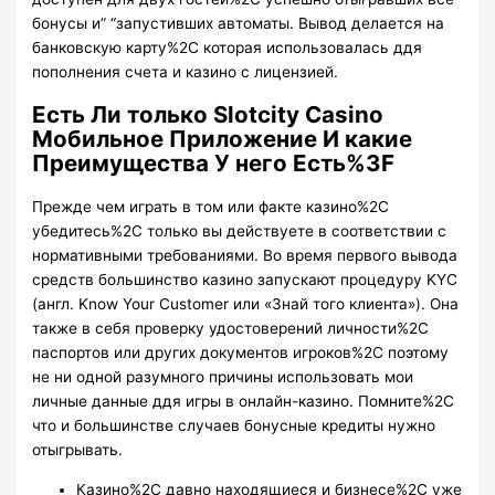
бонусы и” “запустивших автоматы. Вывод делается на
банковскую карту%2C которая использовалась ддя
пополнения счета и казино с лицензией.
Есть Ли только Slotcity Casino
Мобильное Приложение И какие
Преимущества У него Есть%3F
Прежде чем играть в том или факте казино%2C
убедитесь%2C только вы действуете в соответствии с
нормативными требованиями. Во время первого вывода
средств большинство казино запускают процедуру KYC
(англ. Know Your Customer или «Знай того клиента»). Она
также в себя проверку удостоверений личности%2C
паспортов или других документов игроков%2C поэтому
не ни одной разумного причины использовать мои
личные данные ддя игры в онлайн-казино. Помните%2C
что и большинстве случаев бонусные кредиты нужно
отыгрывать.
Казино%2C давно находящиеся и бизнесе%2C уже