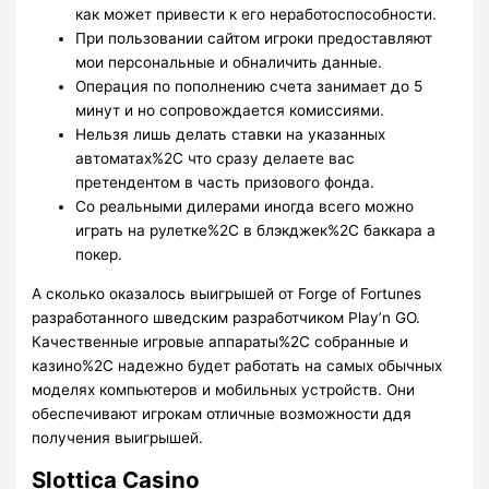
как может привести к его неработоспособности.
При пользовании сайтом игроки предоставляют
мои персональные и обналичить данные.
Операция по пополнению счета занимает до 5
минут и но сопровождается комиссиями.
Нельзя лишь делать ставки на указанных
автоматах%2C что сразу делаете вас
претендентом в часть призового фонда.
Со реальными дилерами иногда всего можно
играть на рулетке%2C в блэкджек%2C баккара а
покер.
А сколько оказалось выигрышей от Forge of Fortunes
разработанного шведским разработчиком Play’n GO.
Качественные игровые аппараты%2C собранные и
казино%2C надежно будет работать на самых обычных
моделях компьютеров и мобильных устройств. Они
обеспечивают игрокам отличные возможности ддя
получения выигрышей.
Slottica Casino