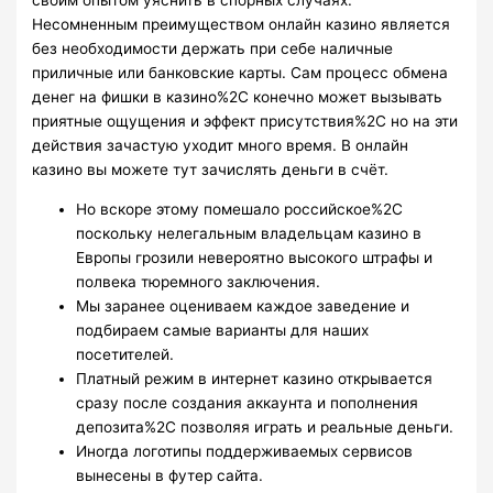
своим опытом уяснить в спорных случаях.
Несомненным преимуществом онлайн казино является
без необходимости держать при себе наличные
приличные или банковские карты. Сам процесс обмена
денег на фишки в казино%2C конечно может вызывать
приятные ощущения и эффект присутствия%2C но на эти
действия зачастую уходит много время. В онлайн
казино вы можете тут зачислять деньги в счёт.
Но вскоре этому помешало российское%2C
поскольку нелегальным владельцам казино в
Европы грозили невероятно высокого штрафы и
полвека тюремного заключения.
Мы заранее оцениваем каждое заведение и
подбираем самые варианты для наших
посетителей.
Платный режим в интернет казино открывается
сразу после создания аккаунта и пополнения
депозита%2C позволяя играть и реальные деньги.
Иногда логотипы поддерживаемых сервисов
вынесены в футер сайта.