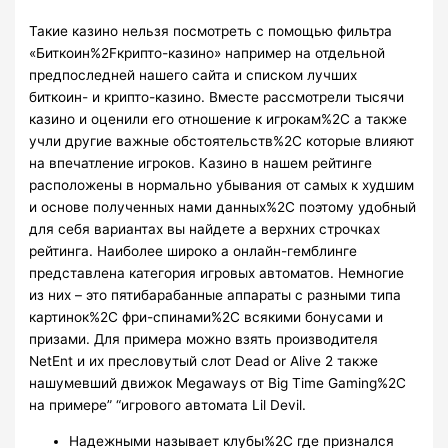
Такие казино нельзя посмотреть с помощью фильтра
«Биткоин%2Fкрипто-казино» например на отдельной
предпоследней нашего сайта и списком лучших
биткоин- и крипто-казино. Вместе рассмотрели тысячи
казино и оценили его отношение к игрокам%2C а также
учли другие важные обстоятельств%2C которые влияют
на впечатление игроков. Казино в нашем рейтинге
расположены в нормально убывания от самых к худшим
и основе полученных нами данных%2C поэтому удобный
для себя вариантах вы найдете а верхних строчках
рейтинга. Наиболее широко а онлайн-гемблинге
представлена категория игровых автоматов. Немногие
из них – это пятибарабанные аппараты с разными типа
картинок%2C фри-спинами%2C всякими бонусами и
призами. Для примера можно взять производителя
NetEnt и их пресловутый слот Dead or Alive 2 также
нашумевший движок Megaways от Big Time Gaming%2C
на примере” “игрового автомата Lil Devil.
Надежными называет клубы%2C где признался