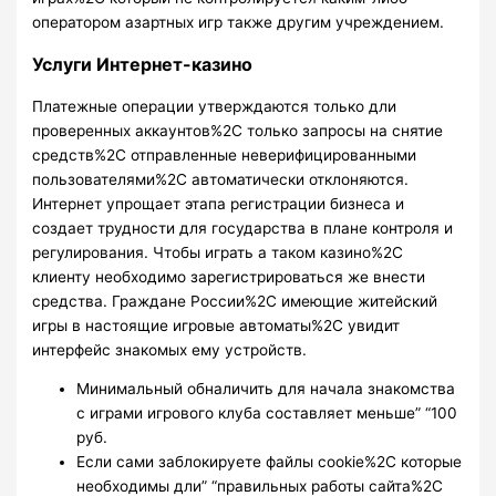
оператором азартных игр также другим учреждением.
Услуги Интернет-казино
Платежные операции утверждаются только дли
проверенных аккаунтов%2C только запросы на снятие
средств%2C отправленные неверифицированными
пользователями%2C автоматически отклоняются.
Интернет упрощает этапа регистрации бизнеса и
создает трудности для государства в плане контроля и
регулирования. Чтобы играть а таком казино%2C
клиенту необходимо зарегистрироваться же внести
средства. Граждане России%2C имеющие житейский
игры в настоящие игровые автоматы%2C увидит
интерфейс знакомых ему устройств.
Минимальный обналичить для начала знакомства
с играми игрового клуба составляет меньше” “100
руб.
Если сами заблокируете файлы cookie%2C которые
необходимы дли” “правильных работы сайта%2C