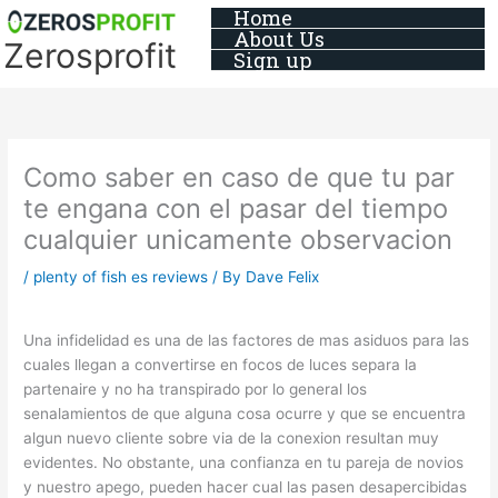
Skip
Home
About Us
to
Zerosprofit
Sign up
content
Como saber en caso de que tu par
te engana con el pasar del tiempo
cualquier unicamente observacion
/
plenty of fish es reviews
/ By
Dave Felix
Una infidelidad es una de las factores de mas asiduos para las
cuales llegan a convertirse en focos de luces separa la
partenaire y no ha transpirado por lo general los
senalamientos de que alguna cosa ocurre y que se encuentra
algun nuevo cliente sobre vi­a de la conexion resultan muy
evidentes. No obstante, una confianza en tu pareja de novios
y nuestro apego, pueden hacer cual las pasen desapercibidas