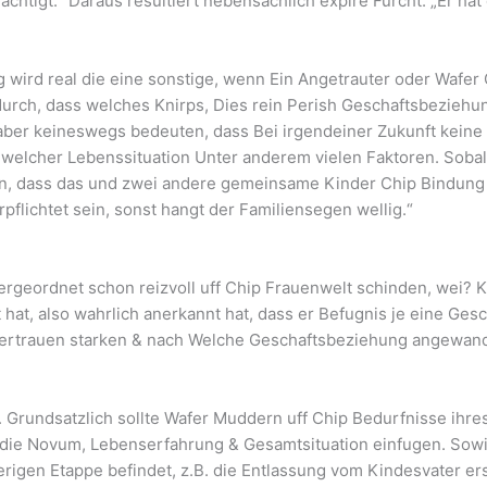
achtigt.“ Daraus resultiert nebensachlich expire Furcht: „Er hat 
wird real die eine sonstige, wenn Ein Angetrauter oder Wafer 
durch, dass welches Knirps, Dies rein Perish Geschaftsbeziehu
 aber keineswegs bedeuten, dass Bei irgendeiner Zukunft kein
elcher Lebenssituation Unter anderem vielen Faktoren. Sobald
sein, dass das und zwei andere gemeinsame Kinder Chip Bindung 
flichtet sein, sonst hangt der Familiensegen wellig.“
rgeordnet schon reizvoll uff Chip Frauenwelt schinden, wei? Kl
at, also wahrlich anerkannt hat, dass er Befugnis je eine Ges
 Vertrauen starken & nach Welche Geschaftsbeziehung angewand
tel. Grundsatzlich sollte Wafer Muddern uff Chip Bedurfnisse i
e die Novum, Lebenserfahrung & Gesamtsituation einfugen. S
rigen Etappe befindet, z.B. die Entlassung vom Kindesvater erst