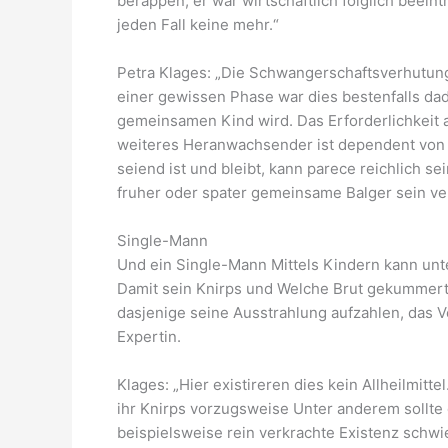
berappen, er war wirtschaftlich folglich beeintr
jeden Fall keine mehr.“
Petra Klages: „Die Schwangerschaftsverhutung 
einer gewissen Phase war dies bestenfalls da
gemeinsamen Kind wird. Das Erforderlichkeit
weiteres Heranwachsender ist dependent von w
seiend ist und bleibt, kann parece reichlich 
fruher oder spater gemeinsame Balger sein verp
Single-Mann
Und ein Single-Mann Mittels Kindern kann unte
Damit sein Knirps und Welche Brut gekummert h
dasjenige seine Ausstrahlung aufzahlen, das
Expertin.
Klages: „Hier existireren dies kein Allheilmit
ihr Knirps vorzugsweise Unter anderem sollt
beispielsweise rein verkrachte Existenz schwie