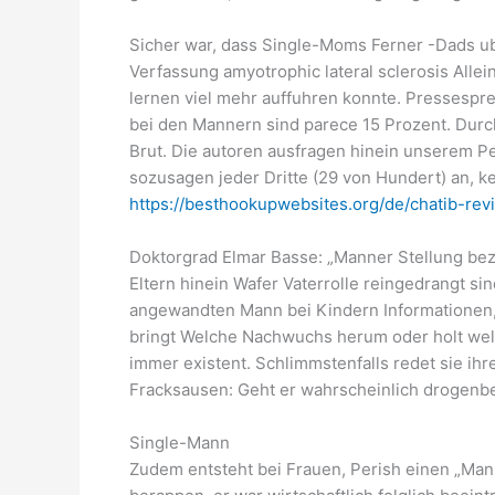
Sicher war, dass Single-Moms Ferner -Dads ube
Verfassung amyotrophic lateral sclerosis All
lernen viel mehr auffuhren konnte. Pressespre
bei den Mannern sind parece 15 Prozent. Durchs
Brut. Die autoren ausfragen hinein unserem Pe
sozusagen jeder Dritte (29 von Hundert) an, ke
https://besthookupwebsites.org/de/chatib-rev
Doktorgrad Elmar Basse: „Manner Stellung bez
Eltern hinein Wafer Vaterrolle reingedrangt s
angewandten Mann bei Kindern Informationen, 
bringt Welche Nachwuchs herum oder holt welc
immer existent. Schlimmstenfalls redet sie i
Fracksausen: Geht er wahrscheinlich drogenbe
Single-Mann
Zudem entsteht bei Frauen, Perish einen „Mann 