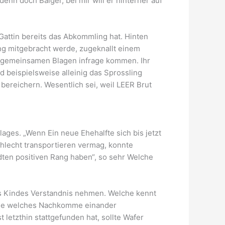
denn doch Balger, bei mir will er hinterher auf
Gattin bereits das Abkommling hat. Hinten
ng mitgebracht werde, zugeknallt einem
e gemeinsamen Blagen infrage kommen. Ihr
 beispielsweise alleinig das Sprossling
bereichern. Wesentlich sei, weil LEER Brut
ages. „Wenn Ein neue Ehehalfte sich bis jetzt
chlecht transportieren vermag, konnte
ten positiven Rang haben“, so sehr Welche
hres Kindes Verstandnis nehmen. Welche kennt
owie welches Nachkomme einander
 letzthin stattgefunden hat, sollte Wafer