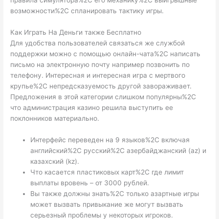
возможности%2C спланировать тактику игры.
Как Играть На Деньги также Бесплатно
Для удобства пользователей связаться же службой
поддержки можно с помощью онлайн-чата%2C написать
письмо на электронную почту например позвонить по
телефону. Интересная и интересная игра с мертвого
крупье%2C непредсказуемость другой завораживает.
Предложения в этой категории слишком популярны%2C
что администрация казино решила выступить ее
поклонников материально.
Интерфейс переведен на 9 языков%2C включая
английский%2C русский%2C азербайджанский (az) и
казахский (kz).
Что касается пластиковых карт%2C где лимит
выплаты вровень – от 3000 рублей.
Вы также должны знать%2C только азартные игры
может вызвать привыкание же могут вызвать
серьезный проблемы у некоторых игроков.