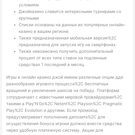
условиям.
Джойказино славится интересными турнирами со
крупными
Списки основаны на данных из популярных онлайн-
казино в вашем регионе.
Также предназначенная мобильная версия%2C
предназначена для запуска игр на смартфонах.
Также невозможно получить дополнительный
процент от всех типа ставок на подлинные
средствах 1 последний в месяц.
Игры в онлайн казино джой имеем различные опции ддя
разнообразия игрового процесса%2C бесплатных
вращений и увеличения шансов на победу. Платформа
сотрудничает с известными мировой провайдерами%2C
такими а Play’N’Go%2C Netent%2C Playson%2C Pragmatic
Play%2C Evolution и другими. Если промокод
предусматривает пополнение депозита%2C для
осуществления бонуса игроки должно внести средства
через удобную платежную систему. Акции для