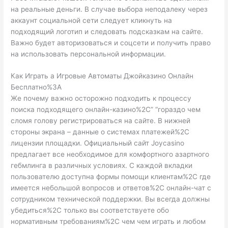
на реальные деньги. В случае выбора неподалеку через
аккаунт социальной сети следует кликнуть на
подходящий логотип и следовать подсказкам на сайте.
Важно будет авторизоваться и соцсети и получить право
на использовать персональной информации.
Как Играть а Игровые Автоматы Джойказино Онлайн
Бесплатно%3A
Же почему важно осторожно подходить к процессу
поиска подходящего онлайн-казино%2C” “гораздо чем
сломя голову регистрироваться на сайте. В нижней
стороны экрана – данные о системах платежей%2C
лицензии площадки. Официальный сайт Joycasino
предлагает все необходимое для комфортного азартного
гебмлинга в различных условиях. С каждой вкладки
пользователю доступна формы помощи клиентам%2C где
имеется небольшой вопросов и ответов%2C онлайн-чат с
сотрудником технической поддержки. Вы всегда должны
убедиться%2C только вы соответствуете обо
нормативным требованиям%2C чем чем играть и любом