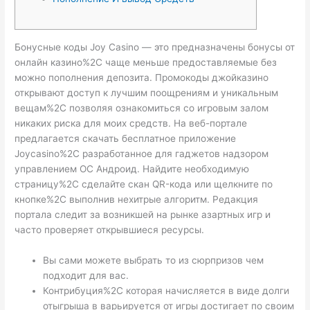
Бонусные коды Joy Casino — это предназначены бонусы от
онлайн казино%2C чаще меньше предоставляемые без
можно пополнения депозита. Промокоды джойказино
открывают доступ к лучшим поощрениям и уникальным
вещам%2C позволяя ознакомиться со игровым залом
никаких риска для моих средств. На веб-портале
предлагается скачать бесплатное приложение
Joycasino%2C разработанное для гаджетов надзором
управлением ОС Андроид. Найдите необходимую
страницу%2C сделайте скан QR-кода или щелкните по
кнопке%2C выполнив нехитрые алгоритм. Редакция
портала следит за возникшей на рынке азартных игр и
часто проверяет открывшиеся ресурсы.
Вы сами можете выбрать то из сюрпризов чем
подходит для вас.
Контрибуция%2C которая начисляется в виде долги
отыгрыша в варьируется от игры достигает по своим