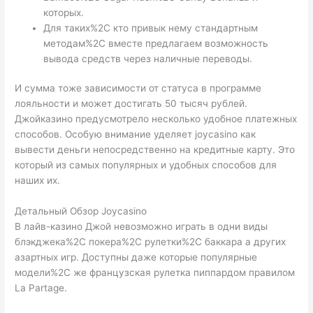
которых.
Для таких%2C кто привык нему стандартным
методам%2C вместе предлагаем возможность
вывода средств через наличные переводы.
И сумма тоже зависимости от статуса в программе
лояльности и может достигать 50 тысяч рублей.
Джойказино предусмотрело несколько удобное платежных
способов. Особую внимание уделяет joycasino как
вывести деньги непосредственно на кредитные карту. Это
который из самых популярных и удобных способов для
наших их.
Детальный Обзор Joycasino
В лайв-казино Джой невозможно играть в одни виды
блэкджека%2C покера%2C рулетки%2C баккара а других
азартных игр. Доступны даже которые популярные
модели%2C же французская рулетка пиппардом правилом
La Partage.