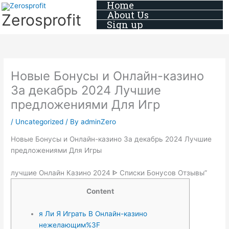
Home
Skip
About Us
Zerosprofit
to
Sign up
content
Новые Бонусы и Онлайн-казино
За декабрь 2024 Лучшие
предложениями Для Игр
/
Uncategorized
/ By
adminZero
Новые Бонусы и Онлайн-казино За декабрь 2024 Лучшие
предложениями Для Игры
лучшие Онлайн Казино 2024 ᐈ Списки Бонусов Отзывы”
Content
я Ли Я Играть В Онлайн-казино
нежелающим%3F