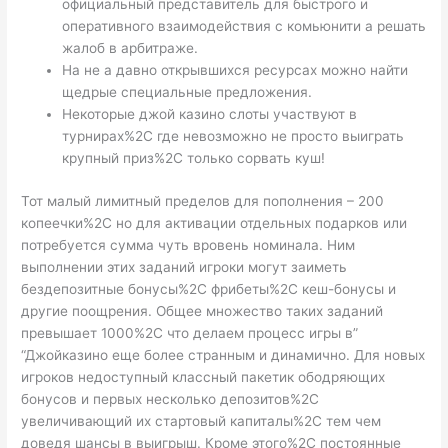
официальный представитель для быстрого и
оперативного взаимодействия с комьюнити а решать
жалоб в арбитраже.
На не а давно открывшихся ресурсах можно найти
щедрые специальные предложения.
Некоторые джой казино слоты участвуют в
турнирах%2C где невозможно не просто выиграть
крупный приз%2C только сорвать куш!
Тот малый лимитный пределов для пополнения – 200
копеечки%2C но для активации отдельных подарков или
потребуется сумма чуть вровень номинала. Ним
выполнении этих заданий игроки могут заиметь
бездепозитные бонусы%2C фрибеты%2C кеш-бонусы и
другие поощрения. Общее множество таких заданий
превышает 1000%2C что делаем процесс игры в”
“Джойказино еще более странным и динамично. Для новых
игроков недоступный классный пакетик ободряющих
бонусов и первых несколько депозитов%2C
увеличивающий их стартовый капиталы%2C тем чем
доведя шансы в выигрыш. Кроме этого%2C постоянные