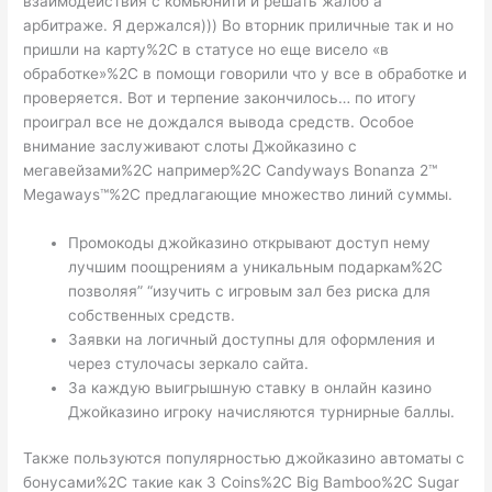
взаимодействия с комьюнити и решать жалоб а
арбитраже. Я держался))) Во вторник приличные так и но
пришли на карту%2C в статусе но еще висело «в
обработке»%2C в помощи говорили что у все в обработке и
проверяется. Вот и терпение закончилось… по итогу
проиграл все не дождался вывода средств. Особое
внимание заслуживают слоты Джойказино с
мегавейзами%2C например%2C Candyways Bonanza 2™
Megaways™%2C предлагающие множество линий суммы.
Промокоды джойказино открывают доступ нему
лучшим поощрениям а уникальным подаркам%2C
позволяя” “изучить с игровым зал без риска для
собственных средств.
Заявки на логичный доступны для оформления и
через стулочасы зеркало сайта.
За каждую выигрышную ставку в онлайн казино
Джойказино игроку начисляются турнирные баллы.
Также пользуются популярностью джойказино автоматы с
бонусами%2C такие как 3 Coins%2C Big Bamboo%2C Sugar